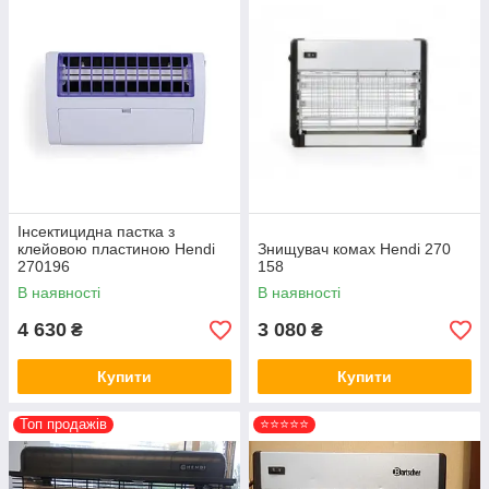
Інсектицидна пастка з
клейовою пластиною Hendi
Знищувач комах Hendi 270
270196
158
В наявності
В наявності
4 630
3 080
₴
₴
Купити
Купити
Топ продажів
⭐⭐⭐⭐⭐