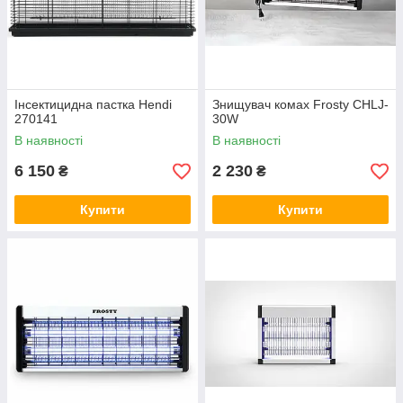
Інсектицидна пастка Hendi
Знищувач комах Frosty CHLJ-
270141
30W
В наявності
В наявності
6 150
2 230
₴
₴
Купити
Купити