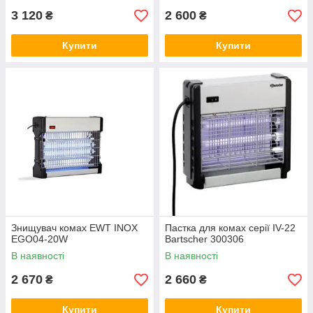
3 120
2 600
₴
₴
Купити
Купити
Знищувач комах EWT INOX
Пастка для комах серії IV-22
EGO04-20W
Bartscher 300306
В наявності
В наявності
2 670
2 660
₴
₴
Купити
Купити