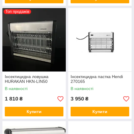
Топ продажів
Інсектицидна ловушка
Інсектицидна пастка Hendi
HURAKAN HKN-LIN50
270165
В наявності
В наявності
1 810
3 950
₴
₴
Купити
Купити