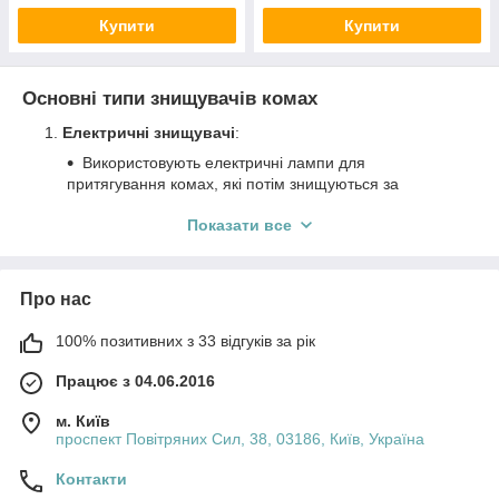
Купити
Купити
Основні типи знищувачів комах
Електричні знищувачі
:
Використовують електричні лампи для
притягування комах, які потім знищуються за
допомогою електричного розряду. Вони є
Показати все
ефективними для боротьби з літаючими
комахами, такими як мухи та комарі.
Пастки на клейовій основі
:
Про нас
Працюють за принципом липкої поверхні, на
яку приклеюються комахи. Цей вид знищувачів
100% позитивних з 33 відгуків за рік
ідеально підходить для контролю повзучих
комах, таких як мурахи, таргани та блохи.
Працює з 04.06.2016
Аерозольні знищувачі
:
м. Київ
Випускають аерозольний спрей, що містить
проспект Повітряних Сил, 38, 03186, Київ, Україна
інсектициди, для знищення комах у
приміщеннях. Вони забезпечують швидкий
Контакти
ефект, але потребують обережності під час