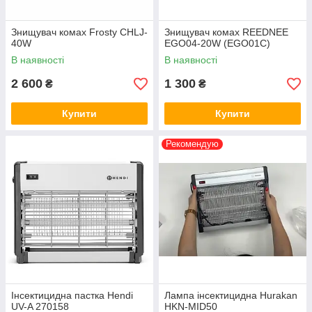
Знищувач комах Frosty CHLJ-
Знищувач комах REEDNEE
40W
EGO04-20W (EGO01C)
В наявності
В наявності
2 600
1 300
₴
₴
Купити
Купити
Рекомендую
Інсектицидна пастка Hendi
Лампа інсектицидна Hurakan
UV-A 270158
HKN-MID50