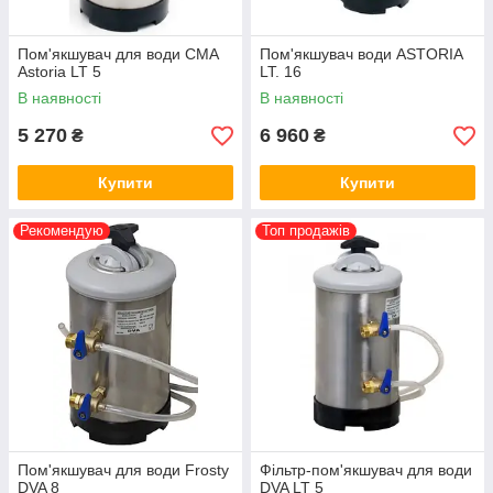
Пом'якшувач для води CMA
Пом'якшувач води ASTORIA
Astoria LT 5
LT. 16
В наявності
В наявності
5 270
6 960
₴
₴
Купити
Купити
Рекомендую
Топ продажів
Пом'якшувач для води Frosty
Фільтр-пом'якшувач для води
DVA 8
DVA LT 5