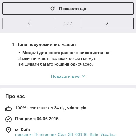
Показати ще
1
/ 7
Типи посудомийних машин
:
Моделі для ресторанного використання
:
Зазвичай мають великий об'єм і можуть
вміщувати багато кошиків одночасно.
Моделі для барів і кафе
: Менші за
Показати все
розмірами, призначені для миття посуду в
умовах обмеженого простору.
Функціональність
:
Про нас
Можуть мати різні режими миття для різного
типу посуду (делікатний, стандартний,
100% позитивних з 34 відгуків за рік
інтенсивний).
Працює з 04.06.2016
Деякі моделі мають вбудовані системи сушіння
та охолодження.
м. Київ
Енергоефективність
: Сучасні посудомийні машини
проспект Повітряних Сил, 38, 03186, Київ, Україна