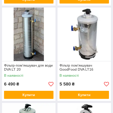
Фільтр-пом'якшувач для води
Фільтр пом'якшувач
DVA LT 20
GoodFood DVA LT16
В наявності
В наявності
6 490
5 580
₴
₴
Купити
Купити