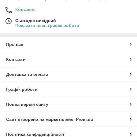
спроектовані для зменшення витрат води та
електроенергії, що робить їх економічними у
Контакти
використанні.
Сьогодні вихідний
Матеріали
: Зазвичай виготовлені з нержавіючої
Показати весь графік роботи
сталі, що забезпечує довговічність і стійкість до корозії.
Легкість у використанні
: Багато моделей мають
інтуїтивно зрозуміле управління, що дозволяє
Про нас
персоналу легко освоїти їх.
Безпека
: Професійні посудомийні машини часто
Контакти
обладнані системами захисту від перегріву і витоків
води, що підвищує їх безпеку.
Доставка та оплата
Графік роботи
Повна версія сайту
Сайт створено на маркетплейсі
Prom.ua
Політика конфіденційності