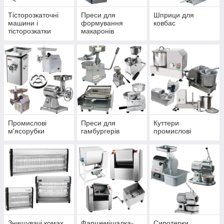
Тісторозкаточні
Преси для
Шприци для
машини і
формування
ковбас
тісторозкатки
макаронів
Промислові
Преси для
Куттери
м'ясорубки
гамбургерів
промислові
Знищувачі комах
Фаршемішалка-
Сиротерки