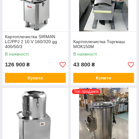
Картоплечистка SIRMAN
LC/PPJ 2 10 V 160/320 gg
Картоплечистка Торгмаш
400/50/3
МОК150М
В наявності
В наявності
126 900
43 800
₴
₴
Купити
Купити
Топ продажів