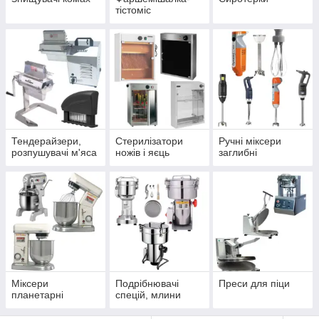
тістоміс
Тендерайзери,
Стерилізатори
Ручні міксери
розпушувачі м'яса
ножів і яєць
заглибні
Міксери
Подрібнювачі
Преси для піци
планетарні
спецій, млини