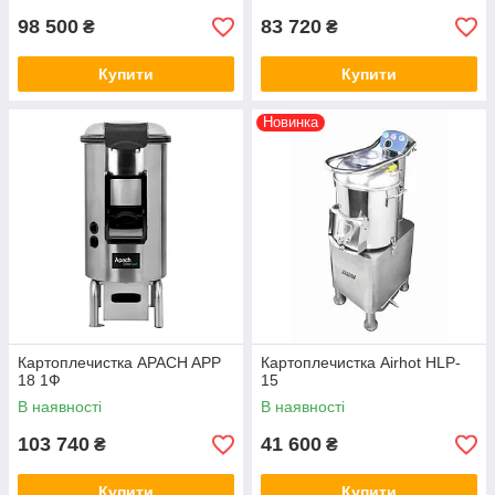
98 500
83 720
₴
₴
Купити
Купити
Новинка
Картоплечистка APACH APP
Картоплечистка Airhot HLP-
18 1Ф
15
В наявності
В наявності
103 740
41 600
₴
₴
Купити
Купити