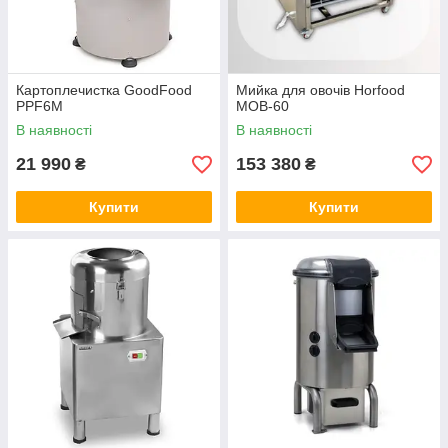
Картоплечистка GoodFood
Мийка для овочів Horfood
PPF6M
МОВ-60
В наявності
В наявності
21 990
153 380
₴
₴
Купити
Купити