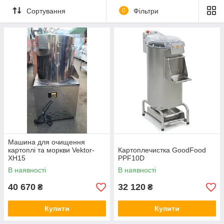
Сортування
0
Фільтри
Машина для очищення
картоплі та моркви Vektor-
Картоплечистка GoodFood
XH15
PPF10D
В наявності
В наявності
40 670
32 120
₴
₴
Купити
Купити