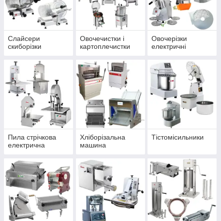
Слайсери
Овочечистки і
Овочерізки
скиборізки
картоплечистки
електричні
Пила стрічкова
Хліборізальна
Тістомісильники
електрична
машина