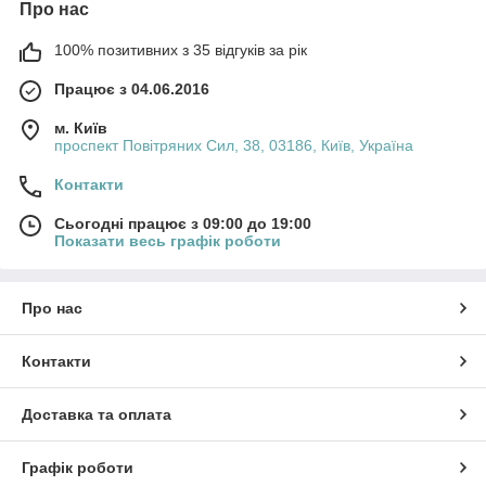
Про нас
вологість) і передають дані до контролерів або
інших систем.
100% позитивних з 35 відгуків за рік
Контролери
:
Працює з 04.06.2016
Відповідають за управління роботою
електромеханічного обладнання, регулюючи
м. Київ
швидкість, напрямок і інші параметри роботи.
проспект Повітряних Сил, 38, 03186, Київ, Україна
Механічні компоненти
:
Контакти
Включають передачі, редуктори, шестерні, які
забезпечують механічний рух.
Сьогодні працює з 09:00 до 19:00
Показати весь графік роботи
Проводка і електричні з'єднання
:
Використовуються для з'єднання всіх
електричних компонентів і передачі електричної
Про нас
енергії.
Переваги електромеханічного обладнання
Контакти
Ефективність
: Поєднання електричних і механічних
елементів дозволяє досягати високих показників
Доставка та оплата
продуктивності та ефективності.
Автоматизація
: Електромеханічне обладнання
Графік роботи
може бути інтегроване в автоматизовані системи, що