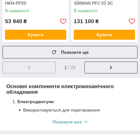
HKN-PP20
SIRMAN PPJ 20 SC
В наявності
В наявності
53 940
131 100
₴
₴
Купити
Купити
Показати ще
1
/ 25
Основні компоненти електромеханічного
обладнання
Електродвигуни
:
Використовуються для перетворення
електричної енергії в механічну, забезпечуючи
рух різних механізмів.
Показати все
Сенсори
:
Вимірюють різні параметри (температуру, тиск,