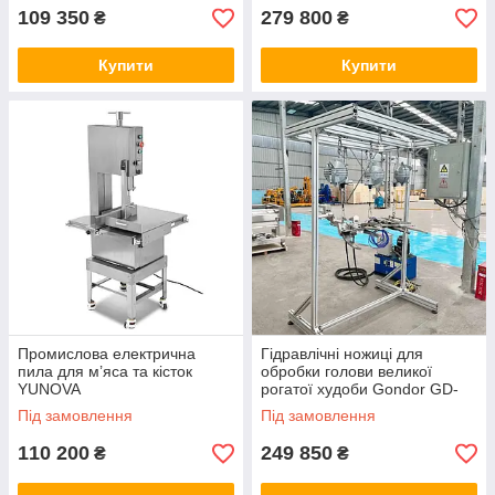
109 350
279 800
₴
₴
Купити
Купити
Промислова електрична
Гідравлічні ножиці для
пила для м’яса та кісток
обробки голови великої
YUNOVA
рогатої худоби Gondor GD-
GHPS02D
Під замовлення
Під замовлення
110 200
249 850
₴
₴