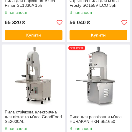
Пила для нарізання м'яса
Стрічкова пила для м'яса
Fimar SE1830A 1ph
Frosty SO155V ECO 3ph
В наявності
В наявності
65 320
56 040
₴
₴
Купити
Купити
⭐⭐⭐⭐⭐
Пила стрічкова електрична
для кісток та м'яса GoodFood
Пила для розрізання м'яса
SE2000AL
HURAKAN HKN-SE1650
В наявності
В наявності