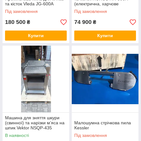
та кісток Vleda JG-600A
(електрична, харчове
виробництво)
Під замовлення
Під замовлення
180 500
74 900
₴
₴
Купити
Купити
Машина для зняття шкури
(свинної) та нарізки м’яса на
Малошумна стрічкова пила
шпик Vektor NSQP-435
Kessler
В наявності
Під замовлення