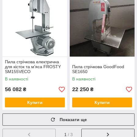
Пила стрічкова електрична
для кісток та м'яса FROSTY
Пила стрічкова GoodFood
SM155VECO
SE1650
В наявності
В наявності
56 082
22 250
₴
₴
Купити
Купити
Показати ще
1
/ 3