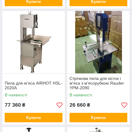
Купити
Купити
Стрічкова пила для кісток і
Пила для м’яса AIRHOT HSL-
м'яса з м'ясорубкою Rauder
2020A
YPM-2090
В наявності
В наявності
77 360
26 660
₴
₴
Купити
Купити