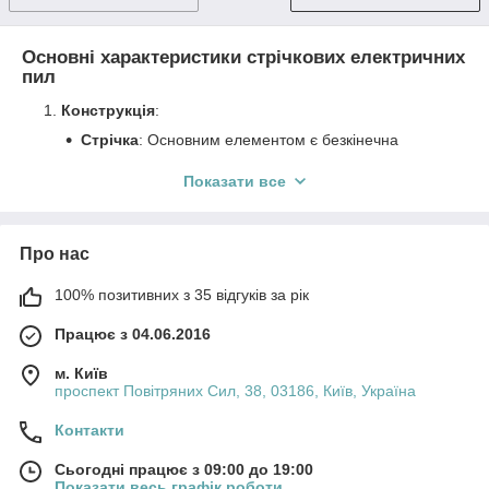
Основні характеристики стрічкових електричних
пил
Конструкція
:
Стрічка
: Основним елементом є безкінечна
пила-стрічка, яка має зуби і проходить між двома
колесами. Довжина і ширина стрічки можуть
Показати все
варіюватися в залежності від моделі.
Рама
: Стрічкова пила зазвичай має міцну раму,
яка забезпечує стабільність під час роботи.
Про нас
Двигун
: Потужність двигуна впливає на
100% позитивних з 35 відгуків за рік
можливості різання та швидкість роботи.
Типи
:
Працює з 04.06.2016
Настільні стрічкові пилки
: Компактні моделі,
м. Київ
які використовуються для домашніх потреб або
проспект Повітряних Сил, 38, 03186, Київ, Україна
на малих виробництвах.
Контакти
Підлогові стрічкові пилки
: Більш потужні та
великі моделі, призначені для промислового
Сьогодні працює з 09:00 до 19:00
використання.
Показати весь графік роботи