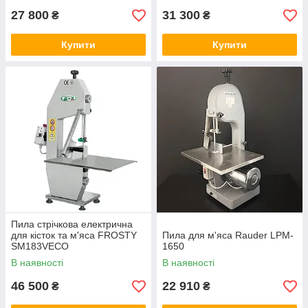
27 800
31 300
₴
₴
Купити
Купити
Пила стрічкова електрична
для кісток та м'яса FROSTY
Пила для м'яса Rauder LPM-
SM183VECO
1650
В наявності
В наявності
46 500
22 910
₴
₴