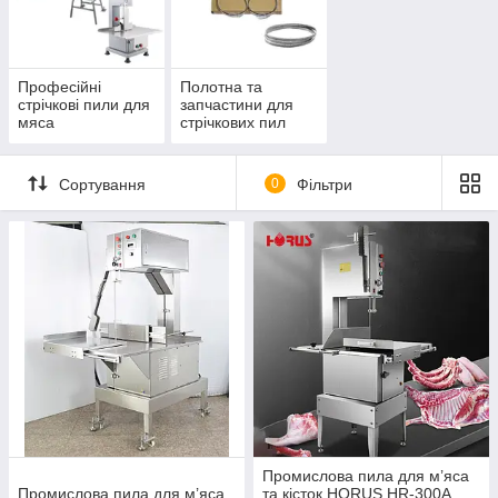
столярних майстернях та в будівництві.
Професійні
Полотна та
стрічкові пили для
запчастини для
мяса
стрічкових пил
Сортування
0
Фільтри
Промислова пила для м’яса
Промислова пила для м’яса
та кісток HORUS HR-300A