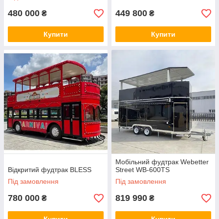
480 000
449 800
₴
₴
Купити
Купити
Мобільний фудтрак Webetter
Відкритий фудтрак BLESS
Street WB-600TS
Під замовлення
Під замовлення
780 000
819 990
₴
₴