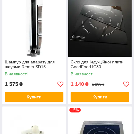
Шампур для апарату для
Скло для індукційної плити
шаурми Remta SD15
GoodFood IC30
В наявності
В наявності
1 575
1 140
₴
₴
1 200 ₴
Купити
Купити
–5%