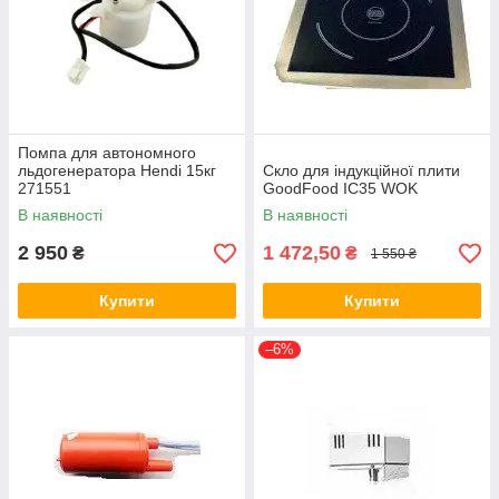
Помпа для автономного
льдогенератора Hendi 15кг
Скло для індукційної плити
271551
GoodFood IC35 WOK
В наявності
В наявності
2 950
1 472,50
₴
₴
1 550 ₴
Купити
Купити
–6%