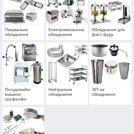
Пакувальне
Електромеханічне
Обладнання для
обладнання
обладнання
фаст-фуду
Посудомийні
Нейтральне
ЗІП на
машини
обладнання
обладнання
професійні