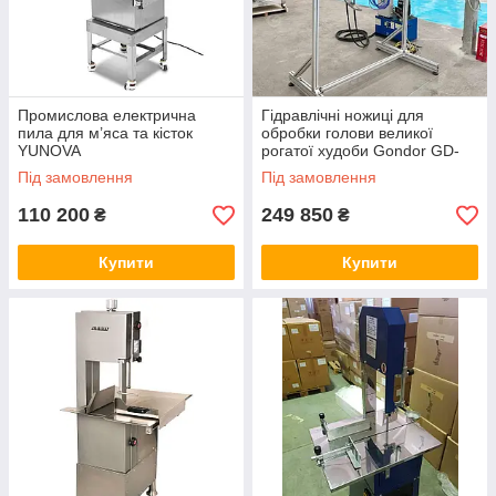
Промислова електрична
Гідравлічні ножиці для
пила для м’яса та кісток
обробки голови великої
YUNOVA
рогатої худоби Gondor GD-
GHPS02D
Під замовлення
Під замовлення
110 200
249 850
₴
₴
Купити
Купити