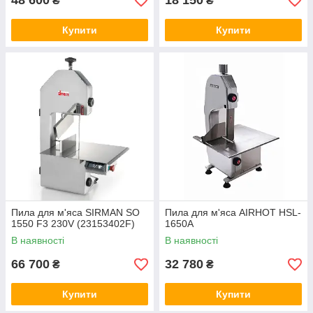
48 600
18 150
₴
₴
Купити
Купити
Пила для м'яса SIRMAN SO
Пила для м'яса AIRHOT HSL-
1550 F3 230V (23153402F)
1650A
В наявності
В наявності
66 700
32 780
₴
₴
Купити
Купити