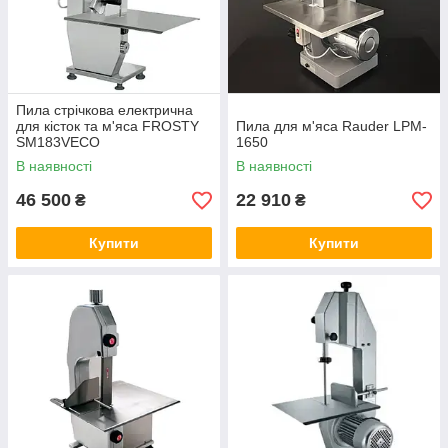
Пила стрічкова електрична
для кісток та м'яса FROSTY
Пила для м'яса Rauder LPM-
SM183VECO
1650
В наявності
В наявності
46 500
22 910
₴
₴
Купити
Купити