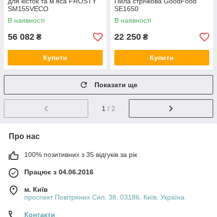
для кісток та м'яса FROSTY
Пила стрічкова GoodFood
SM155VECO
SE1650
В наявності
В наявності
56 082
22 250
₴
₴
Купити
Купити
Показати ще
1
/ 2
Про нас
100% позитивних з 35 відгуків за рік
Працює з 04.06.2016
м. Київ
проспект Повітряних Сил, 38, 03186, Київ, Україна
Контакти