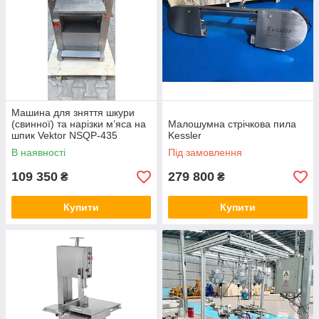
Машина для зняття шкури
(свинної) та нарізки м’яса на
Малошумна стрічкова пила
шпик Vektor NSQP-435
Kessler
В наявності
Під замовлення
109 350
279 800
₴
₴
Купити
Купити