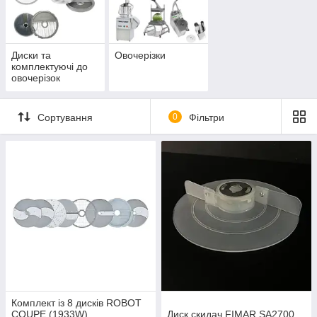
Диски та
Овочерізки
комплектуючі до
овочерізок
Сортування
0
Фільтри
Комплект із 8 дисків ROBOT
COUPE (1933W)
Диск cкидач FIMAR SA2700