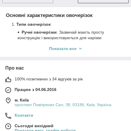
Основні характеристики овочерізок
Типи овочерізок
:
Ручні овочерізки
: Зазвичай мають просту
конструкцію і використовуються для нарізки
невеликої кількості продуктів.
Показати все
Електричні овочерізки
: Автоматизовані
пристрої, які здатні швидко обробляти великі
обсяги овочів і фруктів. Вони зазвичай мають
кілька насадок для різних типів нарізки.
Про нас
Функції
:
100% позитивних з 34 відгуків за рік
Нарізка
: Овочерізки можуть нарізати продукти
на скибочки, кубики, соломку, пластини та інші
Працює з 04.06.2016
форми.
м. Київ
Терка
: Деякі моделі обладнані насадками для
проспект Повітряних Сил, 38, 03186, Київ, Україна
терки, що дозволяє отримувати терті овочі та
фрукти.
Контакти
Подрібнення
: Використовуються для швидкого
Сьогодні вихідний
подрібнення великої кількості продуктів.
Показати весь графік роботи