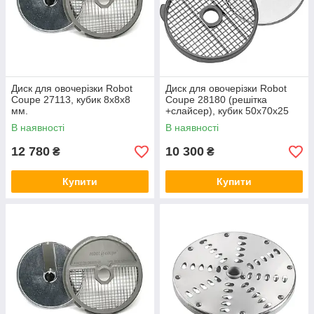
Диск для овочерізки Robot
Диск для овочерізки Robot
Coupe 27113, кубик 8х8х8
Coupe 28180 (решітка
мм.
+слайсер), кубик 50х70х25
мм
В наявності
В наявності
12 780
10 300
₴
₴
Купити
Купити