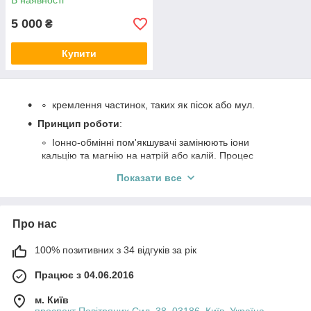
В наявності
5 000
₴
Купити
кремлення частинок, таких як пісок або мул.
Принцип роботи
:
Іонно-обмінні пом'якшувачі замінюють іони
кальцію та магнію на натрій або калій. Процес
відбувається в спеціальних смолах, які з часом
Показати все
потрібно регенерувати.
Переваги використання
:
Зменшення накипу на побутових приладах
Про нас
(пральні та посудомийні машини, котли).
100% позитивних з 34 відгуків за рік
Поліпшення якості води для приготування їжі
та напоїв.
Працює з 04.06.2016
Зменшення витрат на миючі засоби.
м. Київ
Моніторинг та обслуговування
: