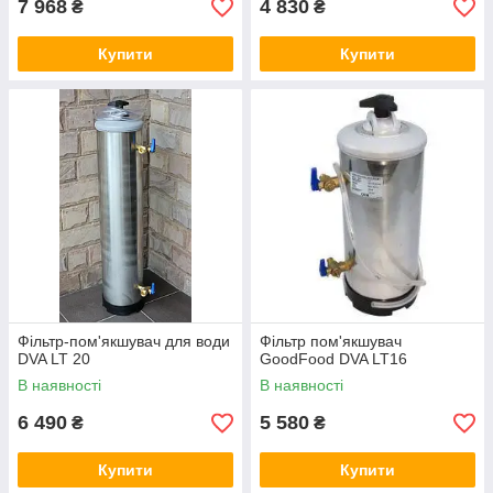
7 968
4 830
₴
₴
Купити
Купити
Фільтр-пом'якшувач для води
Фільтр пом'якшувач
DVA LT 20
GoodFood DVA LT16
В наявності
В наявності
6 490
5 580
₴
₴
Купити
Купити