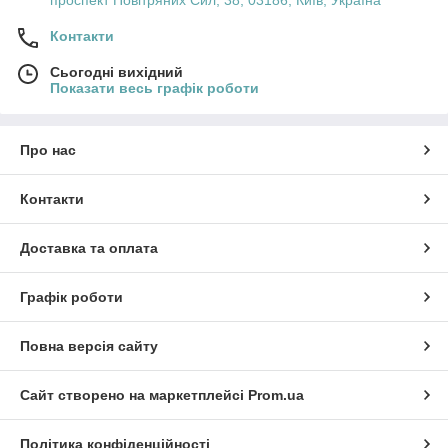
проспект Повітряних Сил, 38, 03186, Київ, Україна
Регулярна перевірка рівня солі та заміна смол
у іонно-обмінних системах.
Контакти
Застосування
: Використовуються в побуті, на
Сьогодні вихідний
виробництвах, в готелях і ресторанах для покращення
Показати весь графік роботи
якості води.
Про нас
Контакти
Доставка та оплата
Графік роботи
Повна версія сайту
Сайт створено на маркетплейсі
Prom.ua
Політика конфіденційності