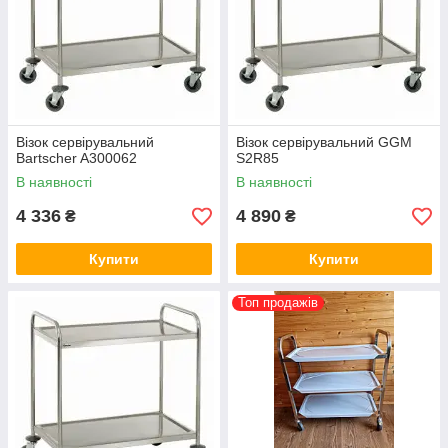
Візок сервірувальний
Візок сервірувальний GGM
Bartscher A300062
S2R85
В наявності
В наявності
4 336
4 890
₴
₴
Купити
Купити
Топ продажів