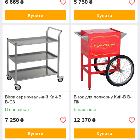
6 665
5 750
₴
₴
Купити
Купити
Візок сервірувальний Кий-В
Візок для попкорну Кий-В В-
В-С3
ПК
В наявності
В наявності
7 250
12 370
₴
₴
Купити
Купити