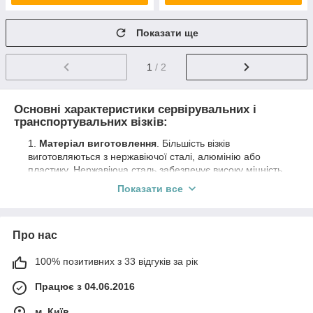
Показати ще
1
/ 2
Основні характеристики сервірувальних і
транспортувальних візків:
Матеріал виготовлення
. Більшість візків
виготовляються з нержавіючої сталі, алюмінію або
пластику. Нержавіюча сталь забезпечує високу міцність,
гігієнічність і стійкість до корозії, а пластикові моделі є
Показати все
легшими та простішими в очищенні.
Кількість ярусів
. Зазвичай візки мають від 2 до 4
ярусів, на яких можна розмістити посуд, страви або
Про нас
інші предмети. Кількість ярусів впливає на місткість
візка.
100% позитивних з 33 відгуків за рік
Колеса
. Візки обладнані колесами, що забезпечує
Працює з 04.06.2016
легкість їх пересування. Колеса можуть мати поворотні
механізми, що полегшує маневрування в обмеженому
м. Київ