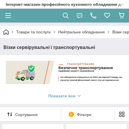
Інтернет-магазин професійного кухонного обладнання для 
Товари та послуги
Нейтральне обладнання
Візки се
Візки сервірувальні і транспортувальні
Візки сервірувальні та транспортувальні
— це
спеціалізоване обладнання, призначене для полегшення
Показати все
процесу обслуговування та транспортування посуду, страв та
інших предметів на професійних кухнях, у ресторанах,
готелях, кафе та їдальнях. Вони забезпечують зручність
Сортування
0
Фільтри
пересування і організації сервірування, полегшуючи роботу
персоналу.