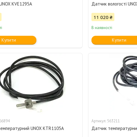
 UNOX KVE1295A
Датчик вологості UN
11 020 ₴
ті
В наявності
Купити
Купити
66894
563211
температурний UNOX KTR1105A
Датчик температурн