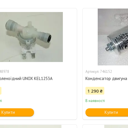
48978
746152
оленоїдний UNOX KEL1253A
Конденсатор двигуна
1 290 ₴
ті
В наявності
Купити
Купити