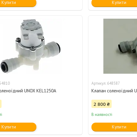
Купити
Купити
54810
648587
оленоїдний UNOX KEL1250A
Клапан соленоїдний 
2 800 ₴
ті
В наявності
Купити
Купити