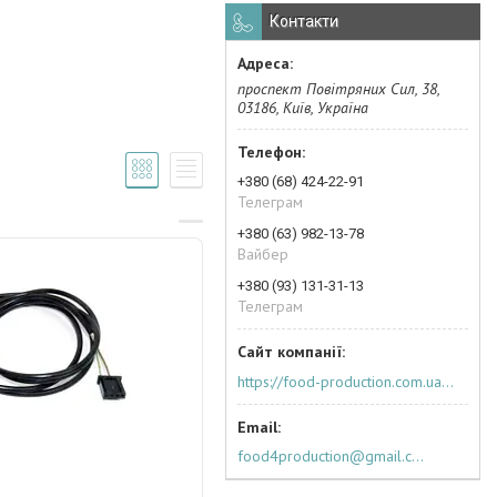
Контакти
проспект Повітряних Сил, 38,
03186, Київ, Україна
+380 (68) 424-22-91
Телеграм
+380 (63) 982-13-78
Вайбер
+380 (93) 131-31-13
Телеграм
https://food-production.com.ua/ua/
food4production@gmail.com