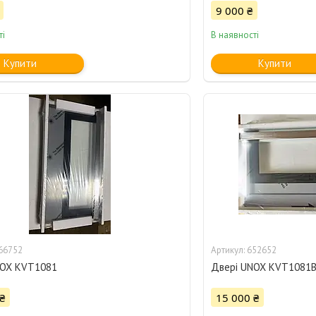
9 000 ₴
ті
В наявності
Купити
Купити
66752
652652
NOX KVT1081
Двері UNOX KVT1081BL
₴
15 000 ₴