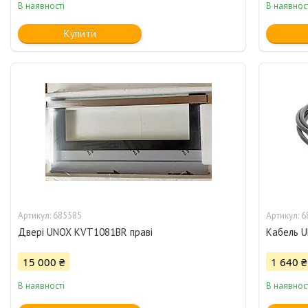
В наявності
В наявнос
Купити
685585
6
Двері UNOX KVT1081BR праві
Кабель 
15 000 ₴
1 640 ₴
В наявності
В наявнос