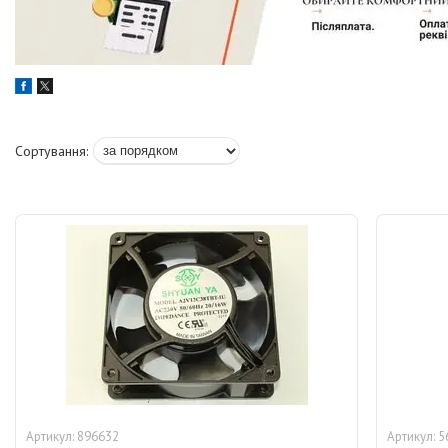
896632
5