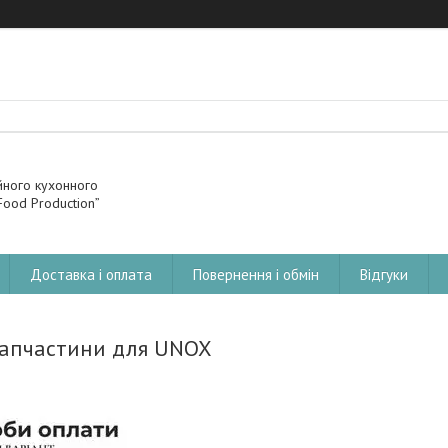
йного кухонного
ood Production”
Доставка і оплата
Повернення і обмін
Відгуки
апчастини для UNOX