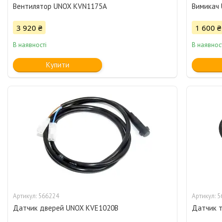
Вентилятор UNOX KVN1175A
Вимикач
3 920 ₴
1 600 ₴
В наявності
В наявнос
Купити
566224
5
Датчик дверей UNOX KVE1020B
Датчик 