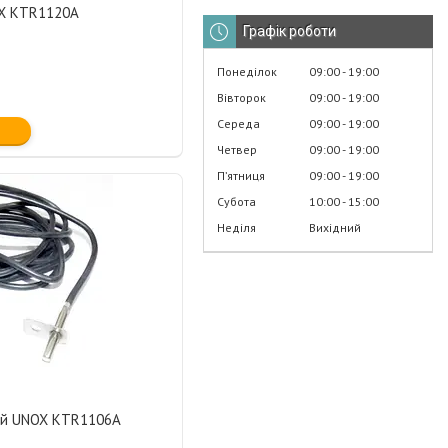
OX KTR1120A
Графік роботи
Понеділок
09:00
19:00
Вівторок
09:00
19:00
Середа
09:00
19:00
Четвер
09:00
19:00
Пʼятниця
09:00
19:00
Субота
10:00
15:00
Неділя
Вихідний
ий UNOX KTR1106A