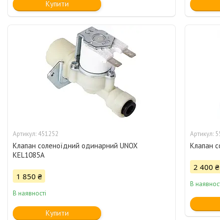
Купити
451252
5
Клапан соленоїдний одинарний UNOX
Клапан с
KEL1085A
2 400 ₴
1 850 ₴
В наявнос
В наявності
Купити