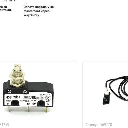
63259
569778