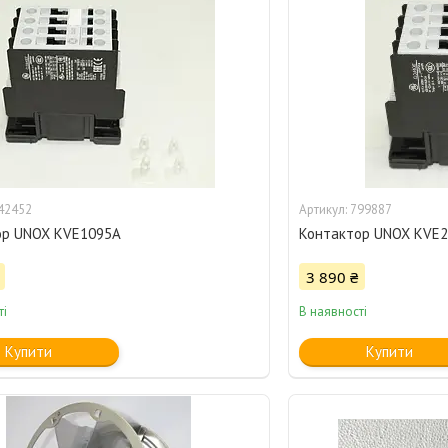
42452
799887
ор UNOX KVE1095A
Контактор UNOX KVE
3 890 ₴
ті
В наявності
Купити
Купити