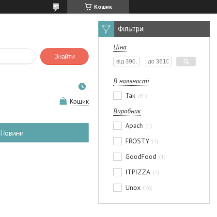
Кошик
Фільтри
Ціна
Знайти
В наявності
Так
81
Кошик
Виробник
Apach
1
Новини
FROSTY
1
GoodFood
1
ITPIZZA
1
Unox
76