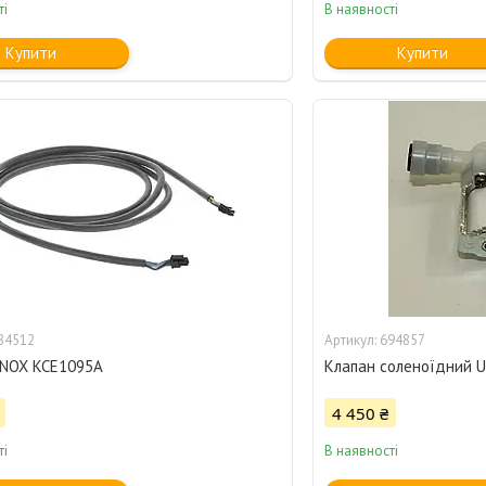
ті
В наявності
Купити
Купити
84512
694857
UNOX KCE1095A
Клапан соленоїдний 
4 450 ₴
ті
В наявності