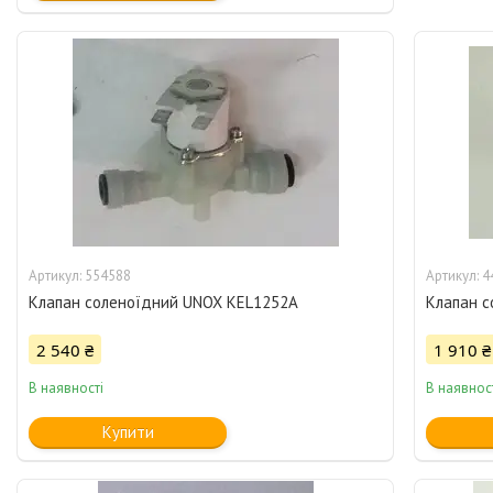
554588
4
Клапан соленоїдний UNOX KEL1252A
Клапан с
2 540 ₴
1 910 ₴
В наявності
В наявнос
Купити