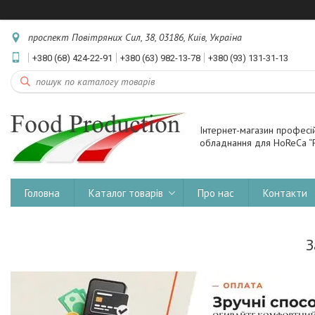
проспект Повітряних Сил, 38, 03186, Київ, Україна
+380 (68) 424-22-91
+380 (63) 982-13-78
+380 (93) 131-31-13
Інтернет-магазин професі
обладнання для HoReCa “F
Головна
Каталог товарів
Про нас
Контакти
З