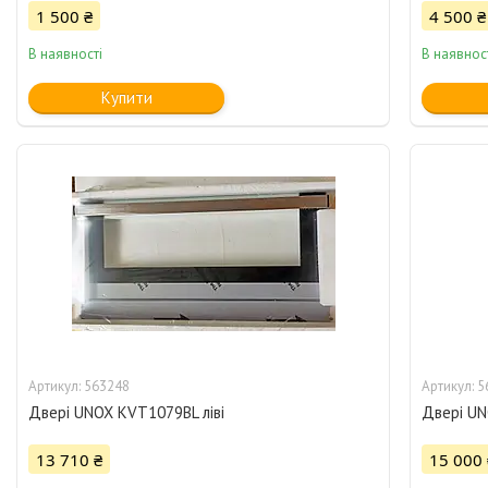
1 500 ₴
4 500 ₴
В наявності
В наявнос
Купити
563248
5
Двері UNOX KVT1079BL ліві
Двері U
13 710 ₴
15 000 