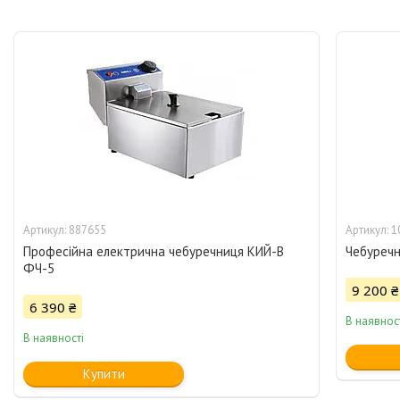
887655
1
Професійна електрична чебуречниця КИЙ-В
Чебуреч
ФЧ-5
9 200 ₴
6 390 ₴
В наявнос
В наявності
Купити