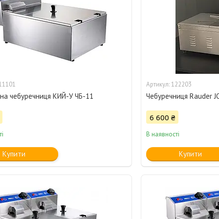
11101
122203
на чебуречниця КИЙ-У ЧБ-11
Чебуречниця Rauder J
6 600 ₴
ті
В наявності
Купити
Купити