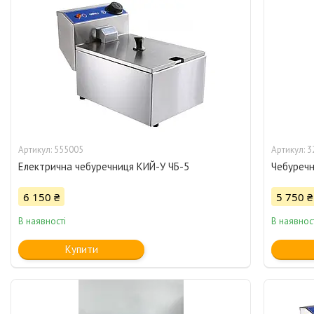
555005
3
Електрична чебуречниця КИЙ-У ЧБ-5
Чебуречн
6 150 ₴
5 750 ₴
В наявності
В наявнос
Купити