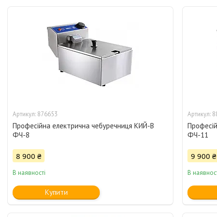
876653
8
Професійна електрична чебуречниця КИЙ-В
Професій
ФЧ-8
ФЧ-11
8 900 ₴
9 900 ₴
В наявності
В наявнос
Купити