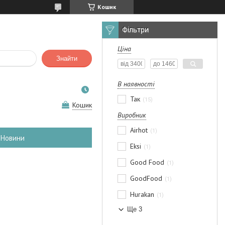
Кошик
Фільтри
Ціна
Знайти
В наявності
Так
15
Кошик
Виробник
Airhot
1
Новини
Eksi
1
Good Food
1
GoodFood
1
Hurakan
1
Ще 3