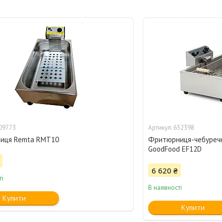
09773
652398
ниця Remta RMT10
Фритюрниця-чебуречн
GoodFood EF12D
6 620 ₴
ті
В наявності
Купити
Купити