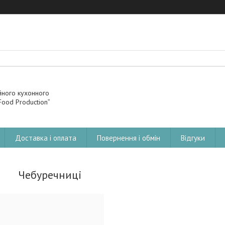
йного кухонного
ood Production”
Доставка і оплата
Повернення і обмін
Відгуки
Чебуречниці