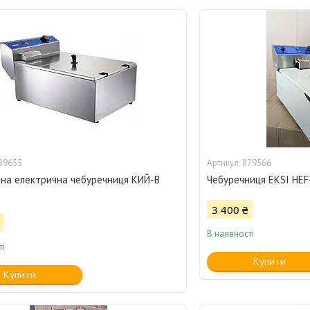
89655
879566
на електрична чебуречниця КИЙ-В
Чебуречниця EKSI HEF
3 400 ₴
В наявності
ті
Купити
Купити