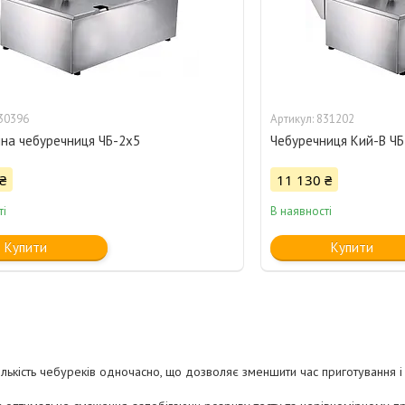
30396
831202
на чебуречниця ЧБ-2х5
Чебуречниця Кий-В ЧБ
₴
11 130 ₴
ті
В наявності
Купити
Купити
ількість чебуреків одночасно, що дозволяє зменшити час приготування і