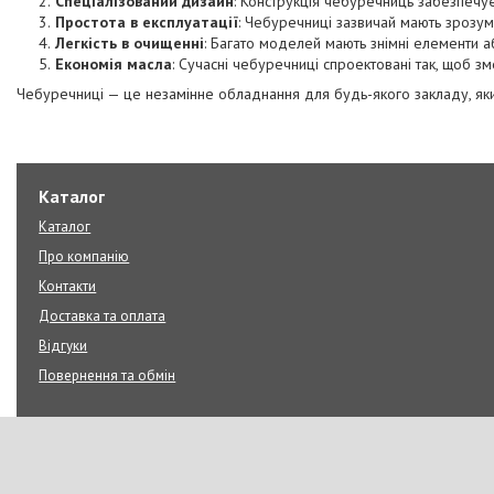
Спеціалізований дизайн
: Конструкція чебуречниць забезпечу
Простота в експлуатації
: Чебуречниці зазвичай мають зрозум
Легкість в очищенні
: Багато моделей мають знімні елементи 
Економія масла
: Сучасні чебуречниці спроектовані так, щоб з
Чебуречниці — це незамінне обладнання для будь-якого закладу, який 
Каталог
Каталог
Про компанію
Контакти
Доставка та оплата
Відгуки
Повернення та обмін