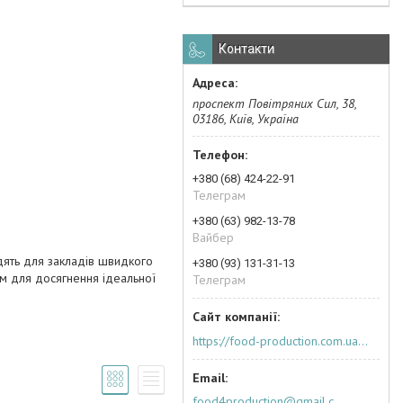
Контакти
проспект Повітряних Сил, 38,
03186, Київ, Україна
+380 (68) 424-22-91
Телеграм
+380 (63) 982-13-78
Вайбер
одять для закладів швидкого
+380 (93) 131-31-13
им для досягнення ідеальної
Телеграм
https://food-production.com.ua/ua/
food4production@gmail.com