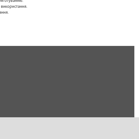
риготуванню.
 використання.
ання.