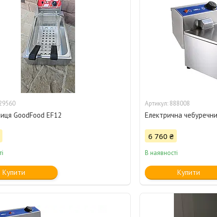
29560
888008
иця GoodFood EF12
Електрична чебуречни
6 760 ₴
ті
В наявності
Купити
Купити