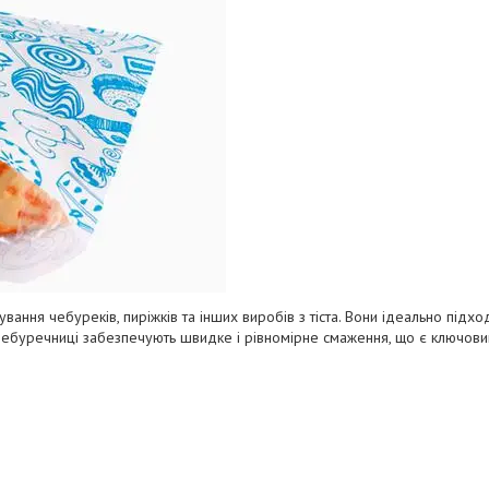
вання чебуреків, пиріжків та інших виробів з тіста. Вони ідеально підх
й. Чебуречниці забезпечують швидке і рівномірне смаження, що є ключов