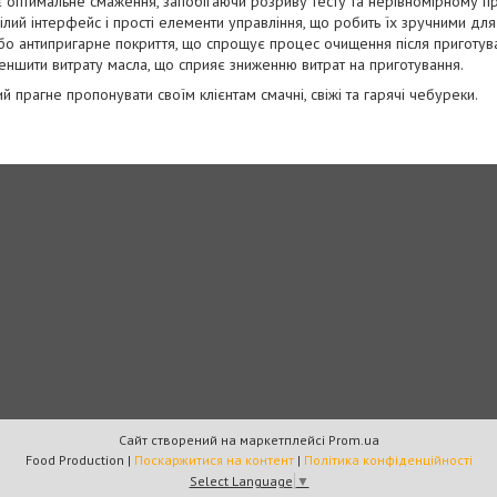
є оптимальне смаження, запобігаючи розриву тесту та нерівномірному п
ілий інтерфейс і прості елементи управління, що робить їх зручними для
або антипригарне покриття, що спрощує процес очищення після приготув
меншити витрату масла, що сприяє зниженню витрат на приготування.
прагне пропонувати своїм клієнтам смачні, свіжі та гарячі чебуреки.
Сайт створений на маркетплейсі
Prom.ua
Food Production |
Поскаржитися на контент
|
Політика конфіденційності
Select Language
▼