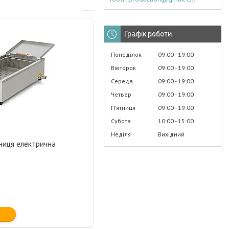
Графік роботи
Понеділок
09:00
19:00
Вівторок
09:00
19:00
Середа
09:00
19:00
Четвер
09:00
19:00
Пʼятниця
09:00
19:00
Субота
10:00
15:00
Неділя
Вихідний
иця електрична