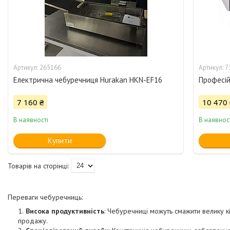
265166
7
Електрична чебуречниця Hurakan HKN-EF16
Професій
7 160 ₴
10 470 
В наявності
В наявнос
Купити
Переваги чебуречниць:
Висока продуктивність
: Чебуречниці можуть смажити велику к
продажу.