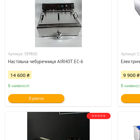
589860
1
Настільна чебуречниця AIRHOT EC-6
Електрич
14 600 ₴
9 900 ₴
В наявності
В наявнос
Купити
⭐⭐⭐⭐⭐