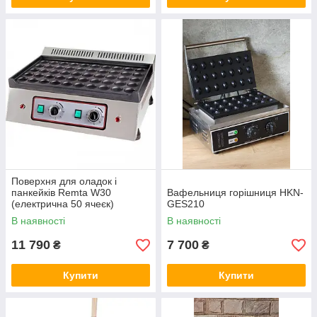
Поверхня для оладок і
панкейків Remta W30
Вафельниця горішниця HKN-
(електрична 50 ячеєк)
GES210
В наявності
В наявності
11 790
7 700
₴
₴
Купити
Купити