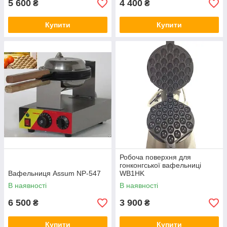
5 600
4 400
₴
₴
Купити
Купити
Робоча поверхня для
гонконгської вафельниці
Вафельниця Assum NP-547
WB1HK
В наявності
В наявності
6 500
3 900
₴
₴
Купити
Купити