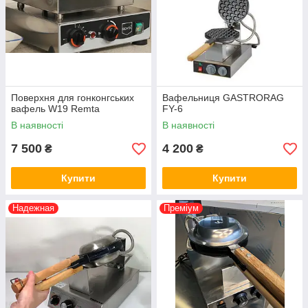
Поверхня для гонконгських
Вафельниця GASTRORAG
вафель W19 Remta
FY-6
В наявності
В наявності
7 500
4 200
₴
₴
Купити
Купити
Надежная
Преміум