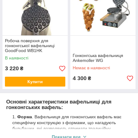
Робоча поверхня для
гонконгської вафельниці
GoodFood WB1HK
Гонконгська вафельниця
В наявності
Ankemoller WG
3 220
Немає в наявності
₴
4 300
₴
Купити
Основні характеристики вафельниці для
гонконгських вафель:
Форма
. Вафельниця для гонконгських вафель має
специфічну конструкцію з формами, що нагадують
бульбашки, які дозволяють отримати традиційну
текстуру та вигляд цих вафель.
Показати все