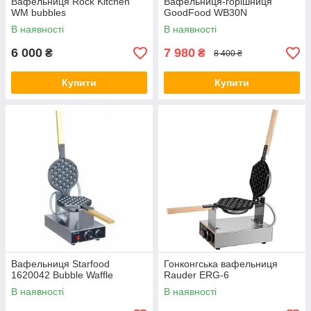
Вафельниця Rock Kitchen
Вафельниця-горішниця
WM bubbles
GoodFood WB30N
В наявності
В наявності
6 000
7 980
₴
₴
8 400 ₴
Купити
Купити
Вафельниця Starfood
Гонконгська вафельниця
1620042 Bubble Waffle
Rauder ERG-6
В наявності
В наявності