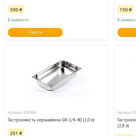
330 ₴
150 ₴
В наявності
В наявнос
Купити
101666
1
Гастроємкість нержавіюча GN 1/4-40 (1,0 л)
Гастроєм
(2,8 л)
251 ₴