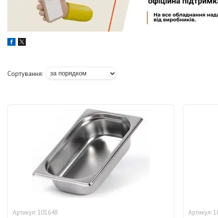
101648
1