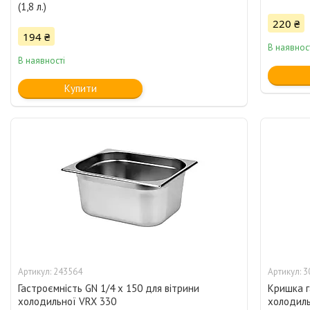
(1,8 л.)
220 ₴
194 ₴
В наявнос
В наявності
Купити
243564
3
Гастроємність GN 1/4 х 150 для вітрини
Кришка г
холодильної VRX 330
холодиль