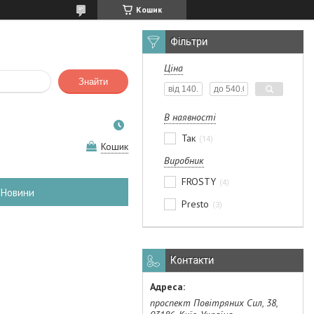
Кошик
Фільтри
Ціна
Знайти
В наявності
Так
14
Кошик
Виробник
FROSTY
4
Новини
Presto
3
Контакти
проспект Повітряних Сил, 38,