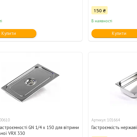
150 ₴
ті
В наявності
Купити
Купити
00610
101664
астроємності GN 1/4 х 150 для вітрини
Гастроємкість нержавію
ної VRX 330