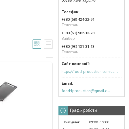
03186, Київ, Україна
+380 (68) 424-22-91
Телеграм
+380 (63) 982-13-78
Вайбер
+380 (93) 131-31-13
Телеграм
https://food-production.com.ua/ua/
food4production@gmail.com
Графік роботи
Понеділок
09:00
19:00