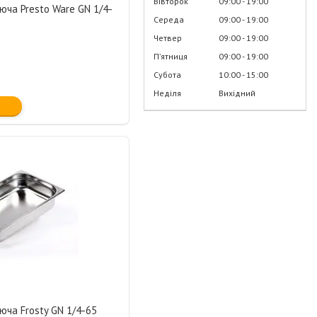
Вівторок
09:00
19:00
юча Presto Ware GN 1/4-
Середа
09:00
19:00
Четвер
09:00
19:00
Пʼятниця
09:00
19:00
Субота
10:00
15:00
Неділя
Вихідний
юча Frosty GN 1/4-65