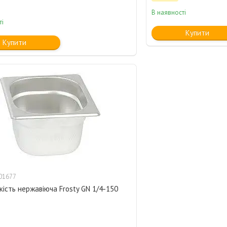
В наявності
ті
Купити
Купити
01677
кість нержавіюча Frosty GN 1/4-150