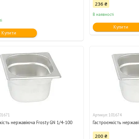
236 ₴
В наявності
ті
Купити
Купити
01671
101674
кість нержавіюча Frosty GN 1/4-100
Гастроємкість нержаві
200 ₴