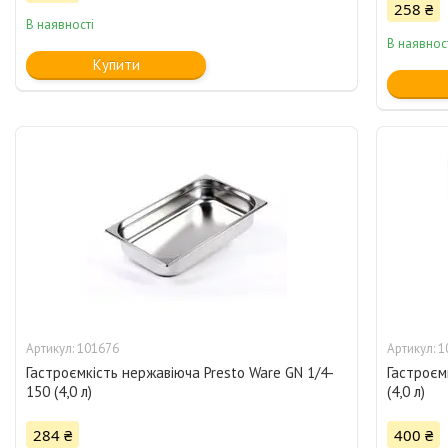
258 ₴
В наявності
В наявнос
Купити
101676
1
Гастроємкість нержавіюча Presto Ware GN 1/4-
Гастроєм
150 (4,0 л)
(4,0 л)
284 ₴
400 ₴