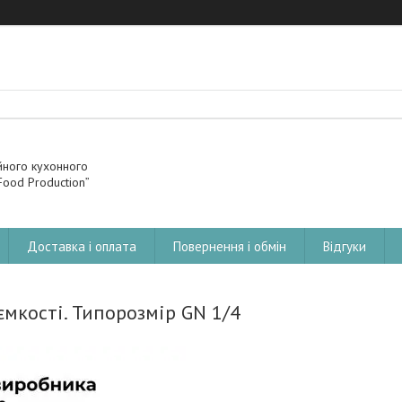
йного кухонного
ood Production”
Доставка і оплата
Повернення і обмін
Відгуки
ємкості. Типорозмір GN 1/4