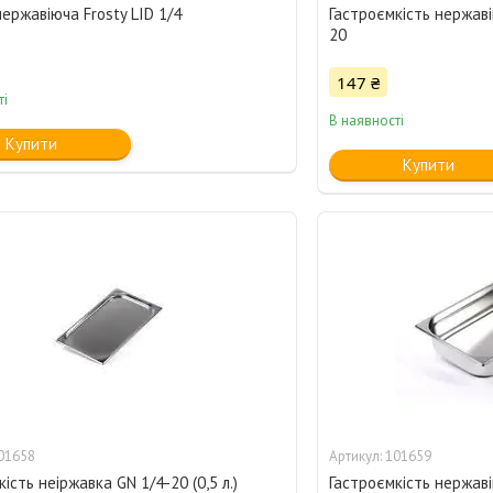
ержавіюча Frosty LID 1/4
Гастроємкість нержаві
20
147 ₴
ті
В наявності
Купити
Купити
01658
101659
ість неіржавка GN 1/4-20 (0,5 л.)
Гастроємкість нержаві