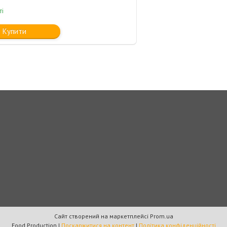
ті
Купити
Сайт створений на маркетплейсі
Prom.ua
Food Production |
Поскаржитися на контент
|
Політика конфіденційності