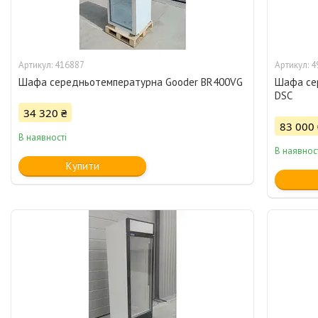
416887
4
Шафа середньотемпературна Gooder BR400VG
Шафа се
DSC
34 320 ₴
83 000 
В наявності
В наявнос
Купити