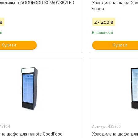
лодильна GOODFOOD BC360NBB2LED
Холодильна шафа Goo
чорна
₴
27 250 ₴
ті
В наявності
Купити
Купити
75134
431253
на шафа для напоїв GoodFood
Холодильна шафа для