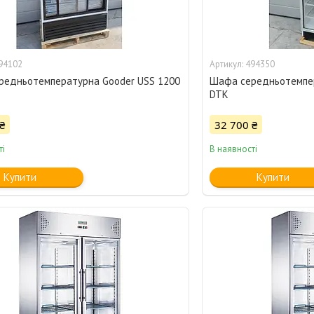
94102
494350
редньотемпературна Gooder USS 1200
Шафа середньотемпер
DTK
₴
32 700 ₴
ті
В наявності
Купити
Купити