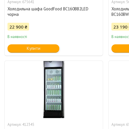
675641
5
Холодильна шафа GoodFood BC160BB2LED
Холодиль
чорна
BC160BW2
22 900 ₴
23 190 
В наявності
В наявнос
Купити
412345
6