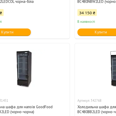
LEDCOL чорна-біла
BC480NBW2LED (чорно-
₴
34 150 ₴
ті
В наявності
Купити
Купити
31451
342768
на шафа для напоїв GoodFood
Холодильна шафа для
2LED (чорно-чорна)
BC480BB2LED (чорно-ч