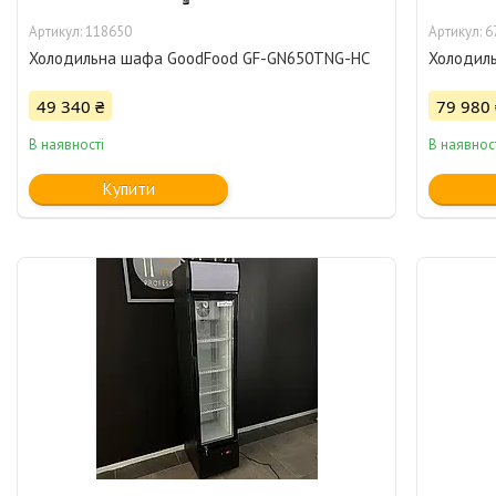
118650
6
Холодильна шафа GoodFood GF-GN650TNG-HC
Холодиль
49 340 ₴
79 980 
В наявності
В наявнос
Купити