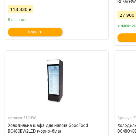
BC360BW2
113 330 ₴
27 900 
В наявності
В наявнос
Купити
312456
2
Холодильна шафа для напоїв GoodFood
Холодиль
BC480BW2LED (чорно-біла)
BC480NBB