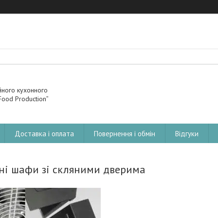
йного кухонного
ood Production”
Доставка і оплата
Повернення і обмін
Відгуки
ні шафи зі скляними дверима