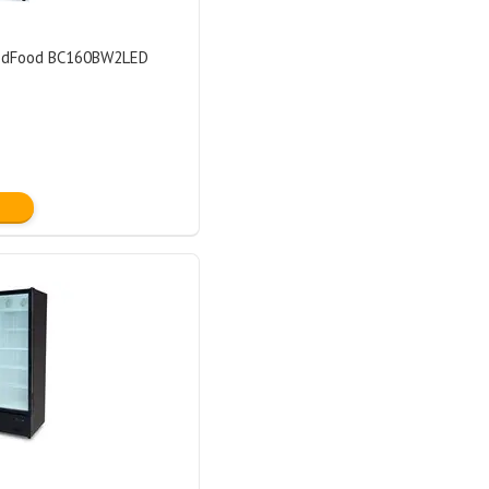
odFood BC160BW2LED