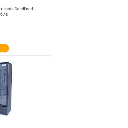
 напоїв GoodFood
біла