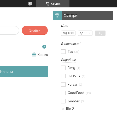
Кошик
Фільтри
Ціна
Знайти
В наявності
Так
33
Кошик
Виробник
Berg
1
Новини
FROSTY
1
Forcar
2
GoodFood
19
Gooder
3
Ще 2