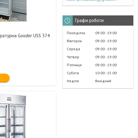
Графік роботи
Понеділок
09:00
19:00
атурна Gooder USS 374
Вівторок
09:00
19:00
Середа
09:00
19:00
Четвер
09:00
19:00
Пʼятниця
09:00
19:00
Субота
10:00
15:00
Неділя
Вихідний