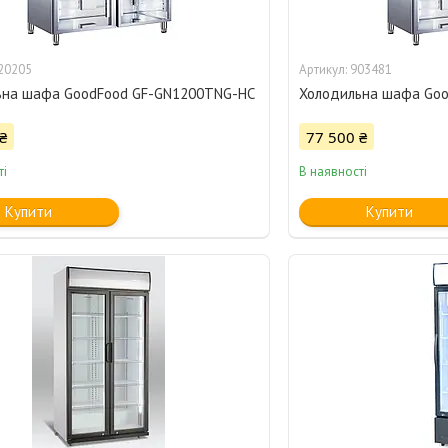
20205
903481
ьна шафа GoodFood GF-GN1200TNG-HC
Холодильна шафа Go
₴
77 500 ₴
ті
В наявності
Купити
Купити