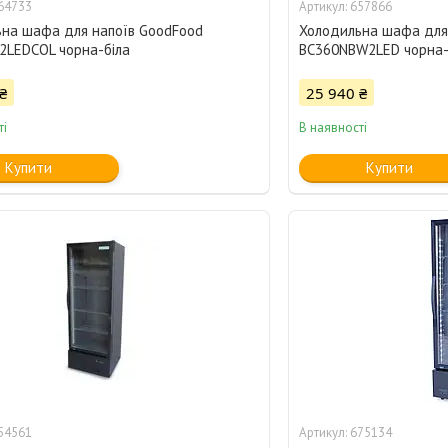
64733
657866
на шафа для напоїв GoodFood
Холодильна шафа для
LEDCOL чорна-біла
BC360NBW2LED чорна-
₴
25 940 ₴
ті
В наявності
Купити
Купити
54561
675134