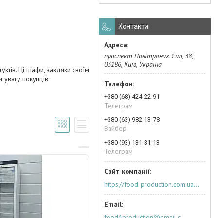
Контакти
проспект Повітряних Сил, 38,
03186, Київ, Україна
ктів. Ці шафи, завдяки своїм
 увагу покупців.
+380 (68) 424-22-91
Телеграм
+380 (63) 982-13-78
Вайбер
+380 (93) 131-31-13
Телеграм
https://food-production.com.ua/ua/
food4production@gmail.com