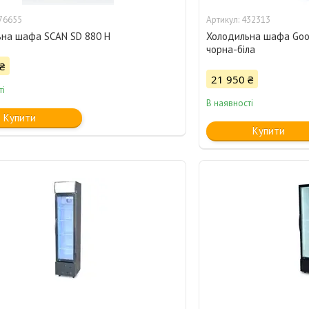
76655
432313
на шафа SCAN SD 880 H
Холодильна шафа Go
чорна-біла
₴
21 950 ₴
ті
В наявності
Купити
Купити