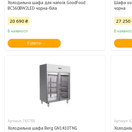
Холодильна шафа для напоїв GoodFood
Шафа хо
BC360BW2LED чорна-біла
чорна
20 690 ₴
27 250 
В наявності
В наявнос
Купити
765788
6
Холодильна шафа Berg GN1410TNG
Холодиль