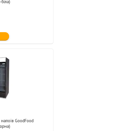
біла)
 напоїв GoodFood
орна)