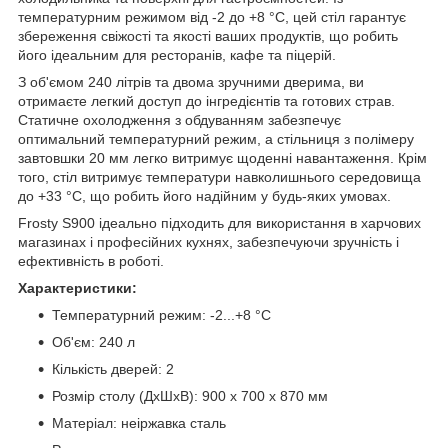
температурним режимом від -2 до +8 °C, цей стіл гарантує
збереження свіжості та якості ваших продуктів, що робить
його ідеальним для ресторанів, кафе та піцерій.
З об'ємом 240 літрів та двома зручними дверима, ви
отримаєте легкий доступ до інгредієнтів та готових страв.
Статичне охолодження з обдуванням забезпечує
оптимальний температурний режим, а стільниця з полімеру
завтовшки 20 мм легко витримує щоденні навантаження. Крім
того, стіл витримує температури навколишнього середовища
до +33 °C, що робить його надійним у будь-яких умовах.
Frosty S900 ідеально підходить для використання в харчових
магазинах і професійних кухнях, забезпечуючи зручність і
ефективність в роботі.
Характеристики:
Температурний режим: -2...+8 °C
Об'єм: 240 л
Кількість дверей: 2
Розмір столу (ДхШхВ): 900 x 700 x 870 мм
Матеріал: неіржавка сталь