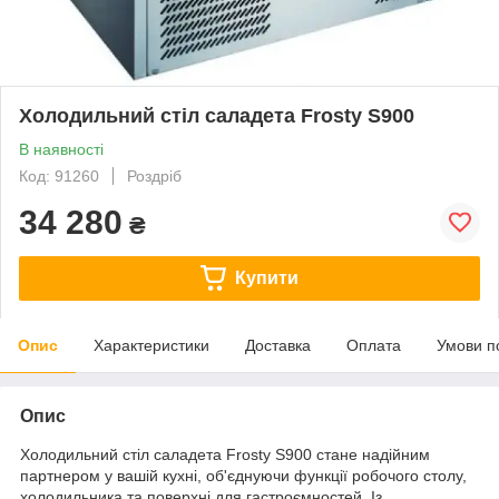
Холодильний стіл саладета Frosty S900
В наявності
Код: 91260
Роздріб
34 280
₴
Купити
Опис
Характеристики
Доставка
Оплата
Умови п
Опис
Холодильний стіл саладета Frosty S900 стане надійним
партнером у вашій кухні, об'єднуючи функції робочого столу,
холодильника та поверхні для гастроємностей. Із