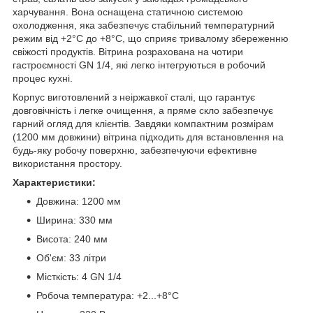
харчування. Вона оснащена статичною системою
охолодження, яка забезпечує стабільний температурний
режим від +2°C до +8°C, що сприяє тривалому збереженню
свіжості продуктів. Вітрина розрахована на чотири
гастроємності GN 1/4, які легко інтегруються в робочий
процес кухні.
Корпус виготовлений з неіржавкої сталі, що гарантує
довговічність і легке очищення, а пряме скло забезпечує
гарний огляд для клієнтів. Завдяки компактним розмірам
(1200 мм довжини) вітрина підходить для встановлення на
будь-яку робочу поверхню, забезпечуючи ефективне
використання простору.
Характеристики:
Довжина: 1200 мм
Ширина: 330 мм
Висота: 240 мм
Об'єм: 33 літри
Місткість: 4 GN 1/4
Робоча температура: +2...+8°C