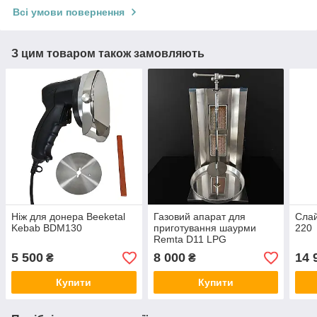
Всі умови повернення
З цим товаром також замовляють
Ніж для донера Beeketal
Газовий апарат для
Слай
Kebab BDM130
приготування шаурми
220
Remta D11 LPG
5 500
8 000
14 
₴
₴
Купити
Купити