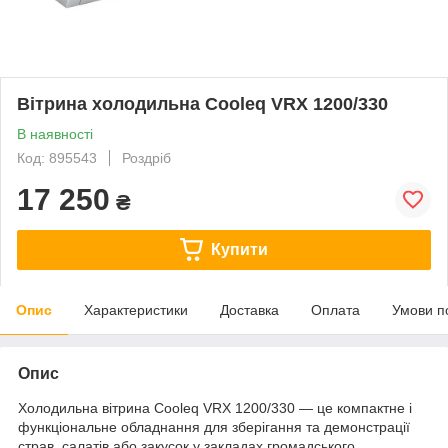
Вітрина холодильна Cooleq VRX 1200/330
В наявності
Код: 895543
Роздріб
17 250
₴
Купити
Опис
Характеристики
Доставка
Оплата
Умови п
Опис
Холодильна вітрина Cooleq VRX 1200/330 — це компактне і
функціональне обладнання для зберігання та демонстрації
страв, салатів або закусок у закладах громадського