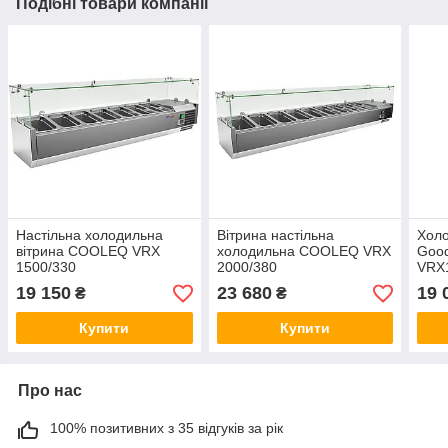
Подібні товари компанії
Настільна холодильна
Вітрина настільна
Холо
вітрина COOLEQ VRX
холодильна COOLEQ VRX
Goo
1500/330
2000/380
VRX
19 150
23 680
19 
₴
₴
Купити
Купити
Про нас
100% позитивних з 35 відгуків за рік