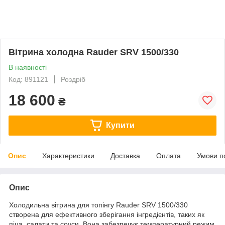
Вітрина холодна Rauder SRV 1500/330
В наявності
Код: 891121
Роздріб
18 600
₴
Купити
Опис
Характеристики
Доставка
Оплата
Умови п
Опис
Холодильна вітрина для топінгу Rauder SRV 1500/330
створена для ефективного зберігання інгредієнтів, таких як
піца, салати та соуси. Вона забезпечує температурний режим