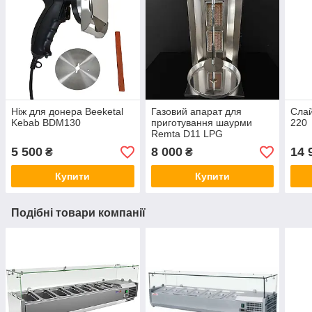
Ніж для донера Beeketal
Газовий апарат для
Слай
Kebab BDM130
приготування шаурми
220
Remta D11 LPG
5 500
8 000
14 
₴
₴
Купити
Купити
Подібні товари компанії