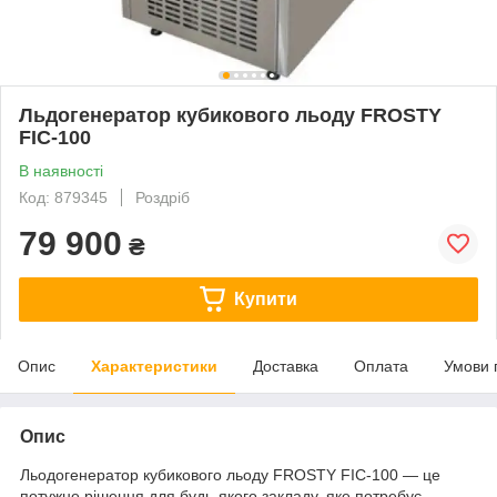
Льдогенератор кубикового льоду FROSTY
FIC-100
В наявності
Код: 879345
Роздріб
79 900
₴
Купити
Опис
Характеристики
Доставка
Оплата
Умови 
Опис
Льодогенератор кубикового льоду FROSTY FIC-100 — це
потужне рішення для будь-якого закладу, яке потребує