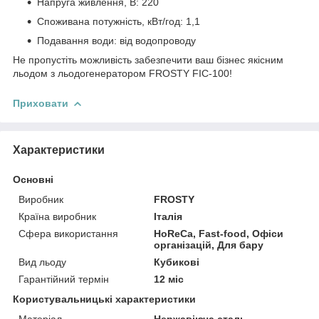
Напруга живлення, В: 220
Споживана потужність, кВт/год: 1,1
Подавання води: від водопроводу
Не пропустіть можливість забезпечити ваш бізнес якісним
льодом з льодогенератором FROSTY FIC-100!
Приховати
Характеристики
Основні
Виробник
FROSTY
Країна виробник
Італія
Сфера використання
HoReCa, Fast-food, Офіси
організацій, Для бару
Вид льоду
Кубикові
Гарантійний термін
12 міс
Користувальницькі характеристики
Матеріал
Нержавіюча сталь