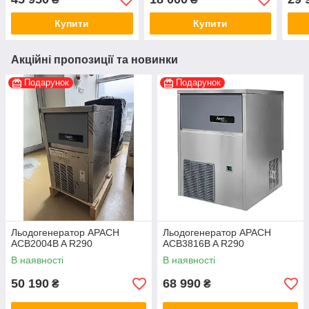
Купити
Купити
Акційні пропозиції та новинки
Подарунок
Подарунок
Льодогенератор APACH
Льодогенератор APACH
ACB2004B A R290
ACB3816B A R290
В наявності
В наявності
50 190
68 990
₴
₴