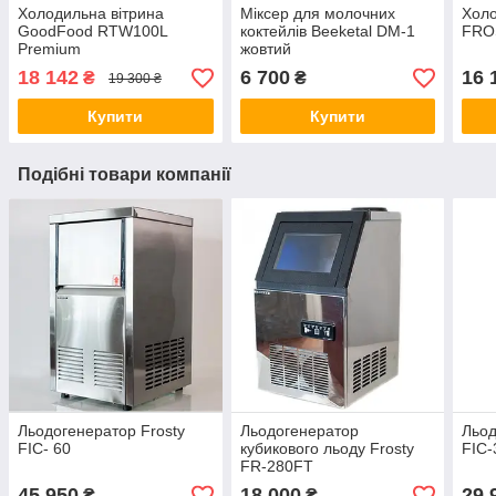
Холодильна вітрина
Міксер для молочних
Хол
GoodFood RTW100L
коктейлів Beeketal DM-1
FRO
Premium
жовтий
18 142
6 700
16 
₴
₴
19 300 ₴
Купити
Купити
Подібні товари компанії
Льодогенератор Frosty
Льодогенератор
Льо
FIC- 60
кубикового льоду Frosty
FIC-
FR-280FT
45 950
18 000
29 
₴
₴