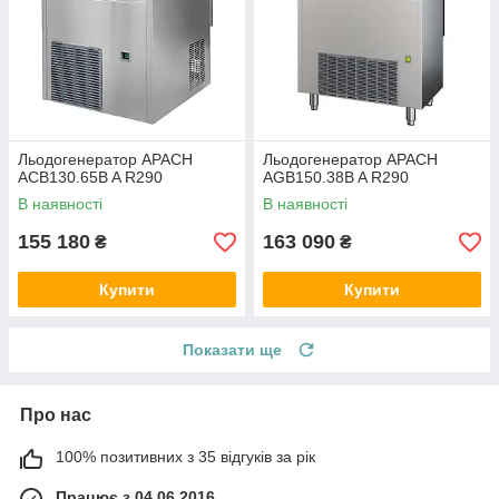
Льодогенератор APACH
Льодогенератор APACH
ACB130.65B A R290
AGB150.38B A R290
В наявності
В наявності
155 180
163 090
₴
₴
Купити
Купити
Показати ще
Про нас
100% позитивних з 35 відгуків за рік
Працює з 04.06.2016