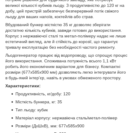
великої кількості кубиків льоду. З продуктивністю до 120 кг на
добу, цей пристрій забезпечує безперервний потік свіжого
льоду для ваших напоїв, коктейлів або страв.
Вбудований бункер місткістю 35 кг дозволяє зберігати
достатню кількість кубиків, завжди готових до використання.
Корпус з нержавіючої сталі та метал-полімеру надає не лише
естетичний вигляд, але й стійкість до корозії, що гарантує
тривалу експлуатацію без необхідності частого ремонту.
Льодогенератор працює від водопроводу, що спрощує процес
його використання. Споживана потужність всього 1,1 кВт
робить його економічним варіантом для бізнесу. Компактні
розміри (677x585x900 мм) дозволяють легко інтегрувати його
в будь-який інтер'єр, навіть в умовах обмеженого простору.
Характеристики:
Продуктивність, кг/добу: 120
Місткість бункера, кг: 35
Тип льоду: кубик
Матеріал корпусу: нержавіюча сталь/метал-полімер
Розміри (ДхШхВ), мм: 677x585x900