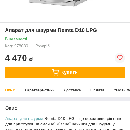
Апарат для шаурми Remta D10 LPG
В наявності
Код: 978689
Роздріб
4 470
₴
Купити
Опис
Характеристики
Доставка
Оплата
Умови п
Опис
Апарат для шаурми
Remta D10 LPG – це ефективне рішення
для приготування смачної м'ясної начинки для шаурми у
закладах громадського харчування, таких як кафе, ресторани,