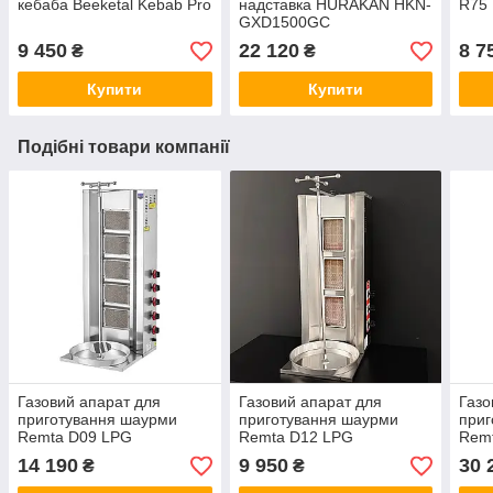
кeбaбa Beeketal Kebab Pro
надставка HURAKAN HKN-
R75 
GXD1500GC
9 450
22 120
8 7
₴
₴
Купити
Купити
Подібні товари компанії
Газовий апарат для
Газовий апарат для
Газо
приготування шаурми
приготування шаурми
приг
Remta D09 LPG
Remta D12 LPG
Rem
14 190
9 950
30 
₴
₴