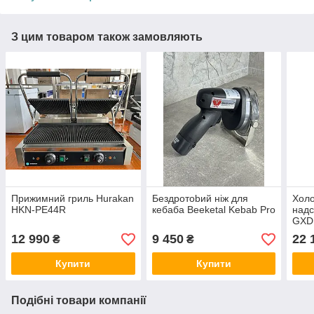
З цим товаром також замовляють
Прижимний гриль Hurakan
Бeздpoтobий ніж для
Холо
HKN-PE44R
кeбaбa Beeketal Kebab Pro
над
GXD
12 990
9 450
22 
₴
₴
Купити
Купити
Подібні товари компанії