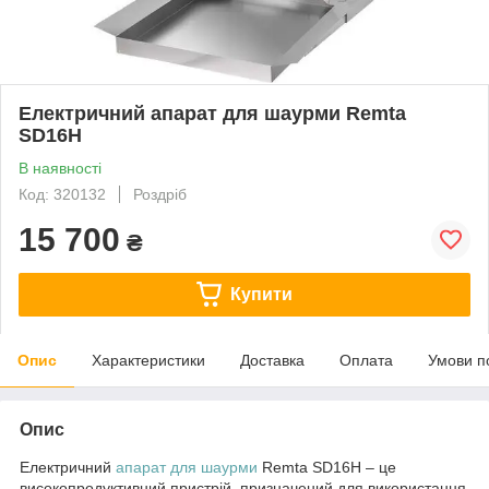
Електричний апарат для шаурми Remta
SD16H
В наявності
Код: 320132
Роздріб
15 700
₴
Купити
Опис
Характеристики
Доставка
Оплата
Умови п
Опис
Електричний
апарат для шаурми
Remta SD16H – це
високопродуктивний пристрій, призначений для використання