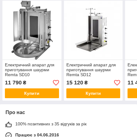
Електричний апарат для
Електричний апарат для
Елек
приготування шаурми
приготування шаурми
приг
Remta SD10
Remta SD12
Rem
11 790
15 120
11 
₴
₴
Купити
Купити
Про нас
100% позитивних з 35 відгуків за рік
Працює з 04.06.2016