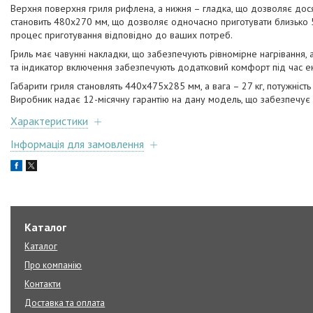
Верхня поверхня гриля рифлена, а нижня – гладка, що дозволяє дося
становить 480х270 мм, що дозволяє одночасно приготувати близько 
процес приготування відповідно до ваших потреб.
Гриль має чавунні накладки, що забезпечують рівномірне нагрівання, 
та індикатор включення забезпечують додатковий комфорт під час ек
Габарити гриля становлять 440x475x285 мм, а вага – 27 кг, потужність
Виробник надає 12-місячну гарантію на дану модель, що забезпечує вп
Характеристики
Інформація для замовлення
Каталог
Каталог
Про компанію
Контакти
Доставка та оплата