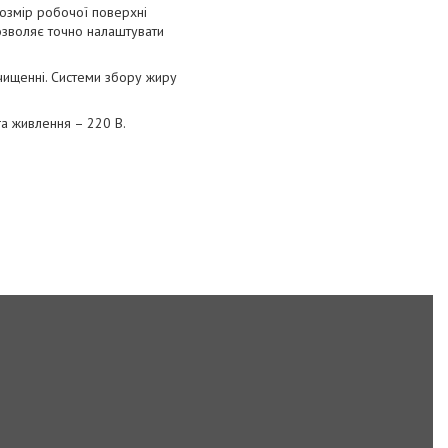
Розмір робочої поверхні
озволяє точно налаштувати
очищенні. Системи збору жиру
га живлення – 220 В.