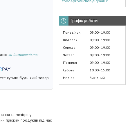
food4production@gmail.com
Графік роботи
Понеділок
09:00
19:00
Вівторок
09:00
19:00
Середа
09:00
19:00
 днів
за домовленістю
Четвер
09:00
19:00
Пʼятниця
09:00
19:00
Субота
10:00
15:00
жете купити будь-який товар
Неділя
Вихідний
ання та розігріву
ний прижим продуктів під час