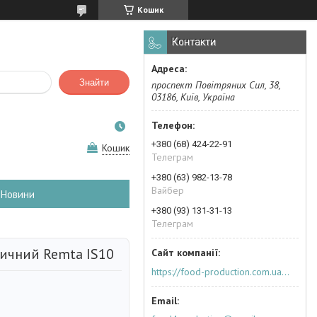
Кошик
Контакти
Знайти
проспект Повітряних Сил, 38,
03186, Київ, Україна
+380 (68) 424-22-91
Кошик
Телеграм
+380 (63) 982-13-78
Вайбер
Новини
+380 (93) 131-31-13
Телеграм
ичний Remta IS10
https://food-production.com.ua/ua/