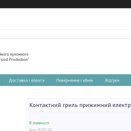
йного кухонного
ood Production”
Доставка і оплата
Повернення і обмін
Відгуки
Контактний гриль прижимний електр
В наявності
Код:
878218