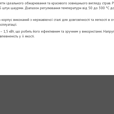
гти ідеального обжарювання та красивого зовнішнього вигляду страв. 
5 штук шаурми. Діапазон регулювання температури від 50 до 300 °C д
а корпус виконаний з нержавіючої сталі для довговічності та легкості в 
сплуатації.
 – 1,5 кВт, що робить його ефективним та зручним у використанні. Напру
евненість у її якості.