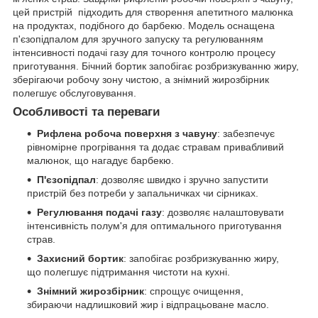
цей пристрій підходить для створення апетитного малюнка
на продуктах, подібного до барбекю. Модель оснащена
п'єзопідпалом для зручного запуску та регулюванням
інтенсивності подачі газу для точного контролю процесу
приготування. Бічний бортик запобігає розбризкуванню жиру,
зберігаючи робочу зону чистою, а знімний жирозбірник
полегшує обслуговування.
Особливості та переваги
Рифлена робоча поверхня з чавуну
: забезпечує
рівномірне прогрівання та додає стравам привабливий
малюнок, що нагадує барбекю.
П'єзопідпал
: дозволяє швидко і зручно запустити
пристрій без потреби у запальничках чи сірниках.
Регулювання подачі газу
: дозволяє налаштовувати
інтенсивність полум'я для оптимального приготування
страв.
Захисний бортик
: запобігає розбризкуванню жиру,
що полегшує підтримання чистоти на кухні.
Знімний жирозбірник
: спрощує очищення,
збираючи надлишковий жир і відпрацьоване масло.