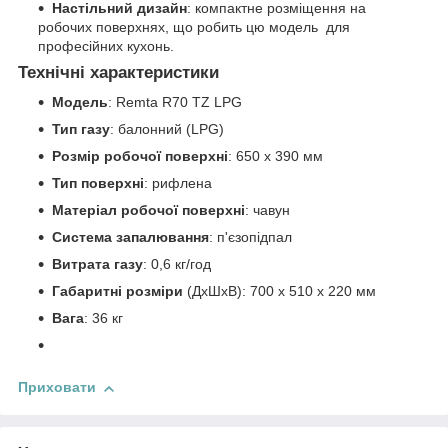
Настільний дизайн
: компактне розміщення на
робочих поверхнях, що робить цю модель для
професійних кухонь.
Технічні характеристики
Модель
: Remta R70 TZ LPG
Тип газу
: балонний (LPG)
Розмір робочої поверхні
: 650 х 390 мм
Тип поверхні
: рифлена
Матеріал робочої поверхні
: чавун
Система запалювання
: п'єзопідпал
Витрата газу
: 0,6 кг/год
Габаритні розміри
(ДхШхВ): 700 х 510 х 220 мм
Вага
: 36 кг
Приховати