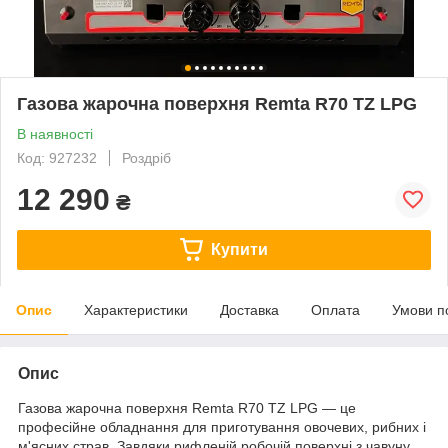
Газова жарочна поверхня Remta R70 TZ LPG
В наявності
Код: 927232
Роздріб
12 290
₴
Купити
Опис
Характеристики
Доставка
Оплата
Умови п
Опис
Газова жарочна поверхня Remta R70 TZ LPG — це
професійне обладнання для приготування овочевих, рибних і
м'ясних страв. Завдяки рифленій робочій поверхні з чавуну,