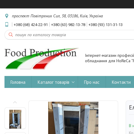
проспект Повітряних Сил, 38, 03186, Київ, Україна
+380 (68) 424-22-91
+380 (63) 982-13-78
+380 (93) 131-31-13
Інтернет-магазин професі
обладнання для HoReCa “F
Головна
Каталог товарів
Про нас
Контакти
Е
В 
Ко