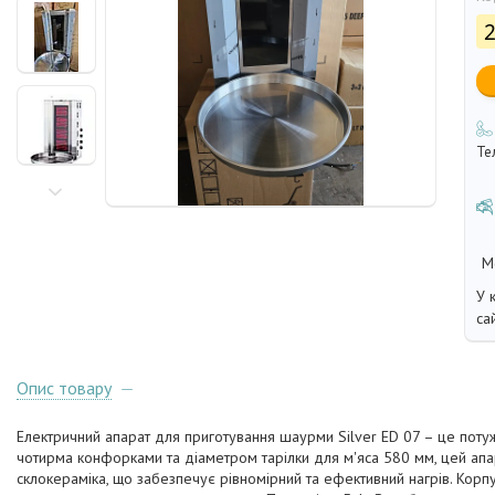
2
Те
У 
са
Опис товару
Електричний апарат для приготування шаурми Silver ED 07 – це поту
чотирма конфорками та діаметром тарілки для м'яса 580 мм, цей апар
склокераміка, що забезпечує рівномірний та ефективний нагрів. Корп