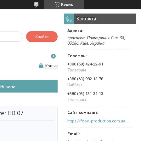
Кошик
Контакти
Знайти
проспект Повітряних Сил, 38,
03186, Київ, Україна
+380 (68) 424-22-91
Кошик
Телеграм
+380 (63) 982-13-78
Вайбер
Новини
+380 (93) 131-31-13
Телеграм
er ED 07
https://food-production.com.ua/ua/