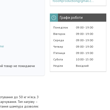
food4production@gmail.com
Графік роботи
Понеділок
09:00
19:00
Вівторок
09:00
19:00
Середа
09:00
19:00
стю
Четвер
09:00
19:00
Пʼятниця
09:00
19:00
Субота
10:00
15:00
кий товар не покидаючи
Неділя
Вихідний
ування до 50 кг м'яса. З
арчування. Тип нагріву –
бертання шампура дозволяє