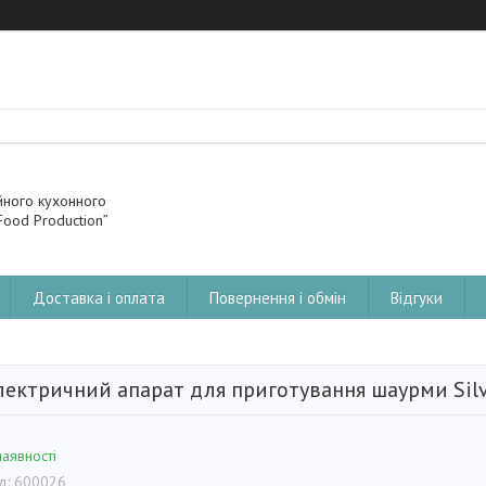
йного кухонного
ood Production”
Доставка і оплата
Повернення і обмін
Відгуки
лектричний апарат для приготування шаурми Silv
наявності
д:
600026