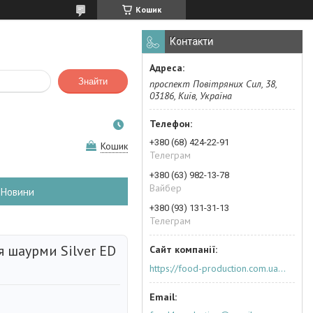
Кошик
Контакти
Знайти
проспект Повітряних Сил, 38,
03186, Київ, Україна
+380 (68) 424-22-91
Кошик
Телеграм
+380 (63) 982-13-78
Вайбер
Новини
+380 (93) 131-31-13
Телеграм
 шаурми Silver ED
https://food-production.com.ua/ua/