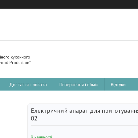
йного кухонного
ood Production”
Доставка і оплата
Повернення і обмін
Відгуки
Електричний апарат для приготування
02
В наявності