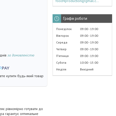
food4production@gmail.com
Графік роботи
Понеділок
09:00
19:00
Вівторок
09:00
19:00
Середа
09:00
19:00
Четвер
09:00
19:00
 днів
за домовленістю
Пʼятниця
09:00
19:00
Субота
10:00
15:00
Неділя
Вихідний
жете купити будь-який товар
яє рівномірно готувати до
ра гарантує оптимальне