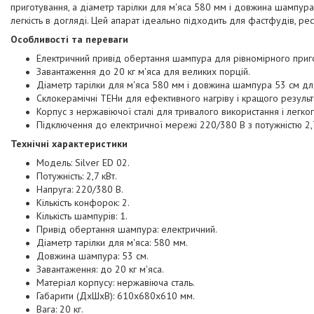
приготування, а діаметр тарілки для м'яса 580 мм і довжина шампура 
легкість в догляді. Цей апарат ідеально підходить для фастфудів, рес
Особливості та переваги
Електричний привід обертання шампура для рівномірного приг
Завантаження до 20 кг м'яса для великих порцій.
Діаметр тарілки для м'яса 580 мм і довжина шампура 53 см для
Склокерамічні ТЕНи для ефективного нагріву і кращого результ
Корпус з нержавіючої сталі для тривалого використання і легко
Підключення до електричної мережі 220/380 В з потужністю 2,7
Технічні характеристики
Модель: Silver ED 02.
Потужність: 2,7 кВт.
Напруга: 220/380 В.
Кількість конфорок: 2.
Кількість шампурів: 1.
Привід обертання шампура: електричний.
Діаметр тарілки для м'яса: 580 мм.
Довжина шампура: 53 см.
Завантаження: до 20 кг м'яса.
Матеріал корпусу: нержавіюча сталь.
Габарити (ДхШхВ): 610х680х610 мм.
Вага: 20 кг.