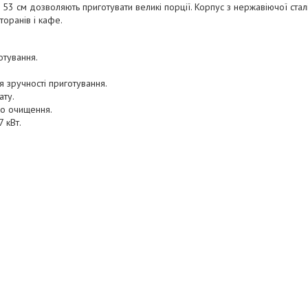
53 см дозволяють приготувати великі порції. Корпус з нержавіючої сталі
торанів і кафе.
отування.
 зручності приготування.
ату.
го очищення.
 кВт.