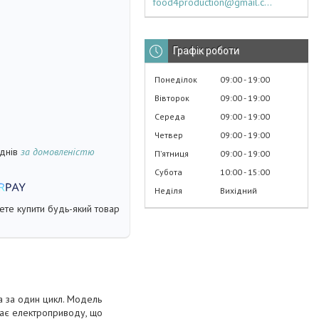
food4production@gmail.com
Графік роботи
Понеділок
09:00
19:00
Вівторок
09:00
19:00
Середа
09:00
19:00
Четвер
09:00
19:00
 днів
за домовленістю
Пʼятниця
09:00
19:00
Субота
10:00
15:00
Неділя
Вихідний
жете купити будь-який товар
а за один цикл. Модель
має електроприводу, що