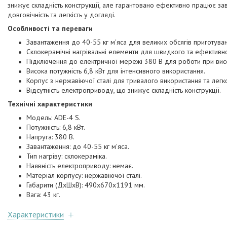
знижує складність конструкції, але гарантовано ефективно працює зав
довговічність та легкість у догляді.
Особливості та переваги
Завантаження до 40-55 кг м'яса для великих обсягів приготуван
Склокерамічні нагрівальні елементи для швидкого та ефективно
Підключення до електричної мережі 380 В для роботи при вис
Висока потужність 6,8 кВт для інтенсивного використання.
Корпус з нержавіючої сталі для тривалого використання та легко
Відсутність електроприводу, що знижує складність конструкції.
Технічні характеристики
Модель: ADE-4 S.
Потужність: 6,8 кВт.
Напруга: 380 В.
Завантаження: до 40-55 кг м'яса.
Тип нагріву: склокераміка.
Наявність електроприводу: немає.
Матеріал корпусу: нержавіючої сталі.
Габарити (ДхШхВ): 490x670x1191 мм.
Вага: 43 кг.
Характеристики