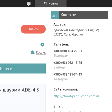
Кошик
Контакти
Знайти
проспект Повітряних Сил, 38,
03186, Київ, Україна
+380 (68) 424-22-91
Кошик
Телеграм
+380 (63) 982-13-78
Вайбер
Новини
+380 (93) 131-31-13
Телеграм
я шаурми ADE-4 S
https://food-production.com.ua/ua/