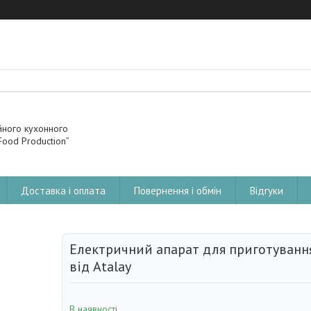
йного кухонного
ood Production”
Доставка і оплата
Повернення і обмін
Відгуки
Електричний апарат для приготуванн
від Atalay
В наявності