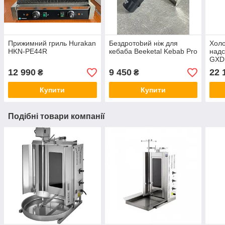
Прижимний гриль Hurakan
Бeздpoтobий ніж для
Холо
HKN-PE44R
кeбaбa Beeketal Kebab Pro
над
GXD
12 990
9 450
22 
₴
₴
Купити
Купити
Подібні товари компанії