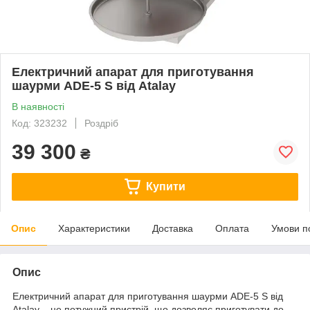
Електричний апарат для приготування
шаурми ADE-5 S від Atalay
В наявності
Код: 323232
Роздріб
39 300
₴
Купити
Опис
Характеристики
Доставка
Оплата
Умови п
Опис
Електричний апарат для приготування шаурми ADE-5 S від
Atalay – це потужний пристрій, що дозволяє приготувати до