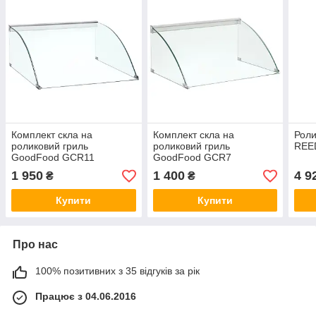
Комплект скла на
Комплект скла на
Роли
роликовий гриль
роликовий гриль
REE
GoodFood GCR11
GoodFood GCR7
1 950
1 400
4 9
₴
₴
Купити
Купити
Про нас
100% позитивних з 35 відгуків за рік
Працює з 04.06.2016