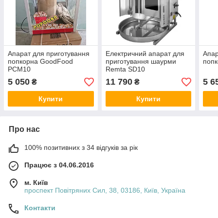
Апарат для приготування
Електричний апарат для
Апар
попкорна GoodFood
приготування шаурми
попк
PCM10
Remta SD10
5 050
11 790
5 6
₴
₴
Купити
Купити
Про нас
100% позитивних з 34 відгуків за рік
Працює з 04.06.2016
м. Київ
проспект Повітряних Сил, 38, 03186, Київ, Україна
Контакти