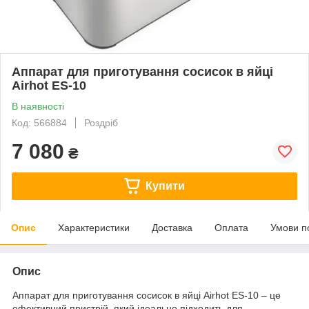
Аппарат для приготування сосисок в яйці
Airhot ES-10
В наявності
Код: 566884
Роздріб
7 080
₴
Купити
Опис
Характеристики
Доставка
Оплата
Умови п
Опис
Аппарат для приготування сосисок в яйці Airhot ES-10 – це
ефективний пристрій, який ідеально підходить для