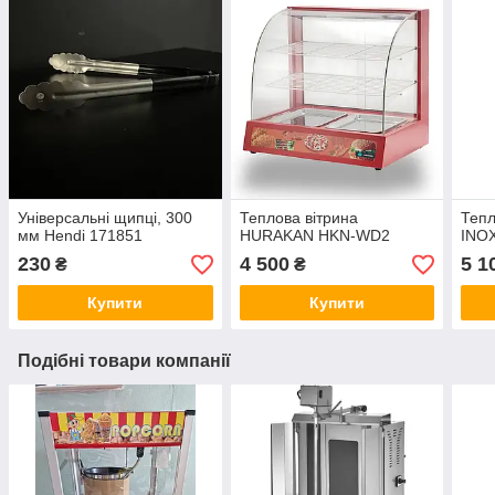
Універсальні щипці, 300
Теплова вітрина
Тепл
мм Hendi 171851
HURAKAN HKN-WD2
INO
230
4 500
5 1
₴
₴
Купити
Купити
Подібні товари компанії