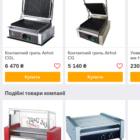
Контактний гриль Airhot
Контактний гриль Airhot
Унів
CGL
CG
мм H
6 470
5 140
230
₴
₴
Купити
Купити
Подібні товари компанії