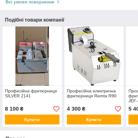
Всі умови повернення
Подібні товари компанії
Професійна фритюрниця
Професійна електрична
Проф
SILVER 2141
фритюрниця Remta R90
фри
JEF-
8 100
4 300
5 4
₴
₴
Купити
Купити