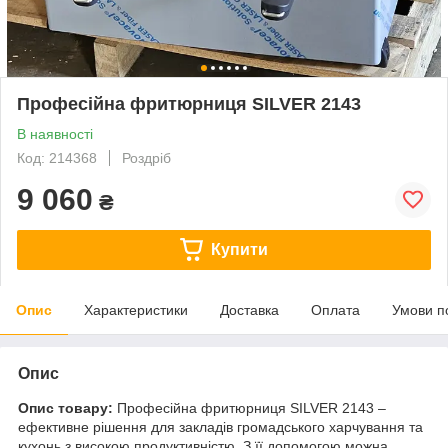
Професійна фритюрниця SILVER 2143
В наявності
Код: 214368
Роздріб
9 060
₴
Купити
Опис
Характеристики
Доставка
Оплата
Умови п
Опис
Опис товару:
Професійна фритюрниця SILVER 2143 –
ефективне рішення для закладів громадського харчування та
кухонь з високою продуктивністю. З її допомогою можна