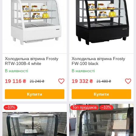
Холодильна вітрина Frosty
Холодильна вітрина Frosty
RTW-100B-4 white
FW-100 black
В наявності
В наявності
19 116
19 332
₴
₴
21 240 ₴
21 480 ₴
Купити
Купити
–10%
Топ продажів
–10%