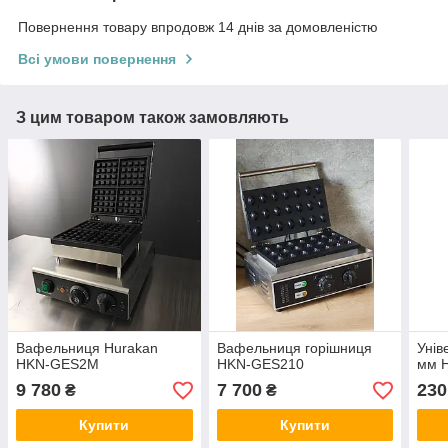
Повернення товару впродовж 14 днів за домовленістю
Всі умови повернення
З цим товаром також замовляють
Вафельниця Hurakan
Вафельниця горішниця
Унів
HKN-GES2M
HKN-GES210
мм H
9 780
7 700
230
₴
₴
Купити
Купити