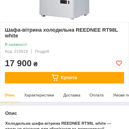
Шафа-вітрина холодильна REEDNEE RT98L
white
В наявності
Код: 210619
Роздріб
17 900
₴
Купити
Опис
Характеристики
Доставка
Оплата
Умови п
Опис
Холодильна шафа-вітрина REEDNEE RT98L white —
стильне рішення для зберігання та демонстрації