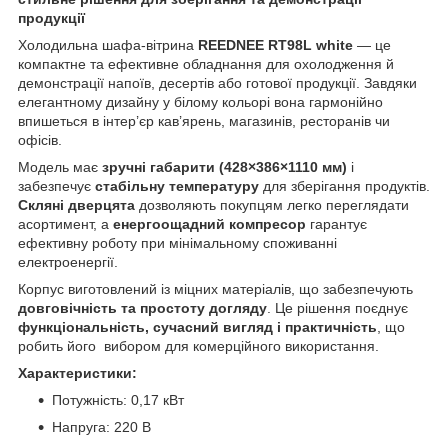
продукції
Холодильна шафа-вітрина
REEDNEE RT98L white
— це
компактне та ефективне обладнання для охолодження й
демонстрації напоїв, десертів або готової продукції. Завдяки
елегантному дизайну у білому кольорі вона гармонійно
впишеться в інтер’єр кав’ярень, магазинів, ресторанів чи
офісів.
Модель має
зручні габарити (428×386×1110 мм)
і
забезпечує
стабільну температуру
для зберігання продуктів.
Скляні дверцята
дозволяють покупцям легко переглядати
асортимент, а
енергоощадний компресор
гарантує
ефективну роботу при мінімальному споживанні
електроенергії.
Корпус виготовлений із міцних матеріалів, що забезпечують
довговічність та простоту догляду
. Це рішення поєднує
функціональність, сучасний вигляд і практичність
, що
робить його вибором для комерційного використання.
Характеристики:
Потужність: 0,17 кВт
Напруга: 220 В