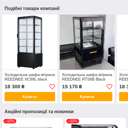
Подібні товари компанії
Холодильна шафа-вітрина
Холодильна шафа-вітрина
Холо
REEDNEE XC98L black
REEDNEE RT58B Black
REE
18 300
15 170
18 
₴
₴
Купити
Купити
Акційні пропозиції та новинки
–10%
–10%