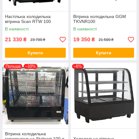
Настільна холодильна
Вітрина холодильна GGM
вітрина Scan RTW 100
TKVNR100
В наявності
В наявності
21 330
19 350
₴
₴
23 700 ₴
21 500 ₴
Купити
Купити
Польша
–10%
–6%
Вітрина холодильна
горизонтальна Stalgast 100 л
Холодильна вітрина