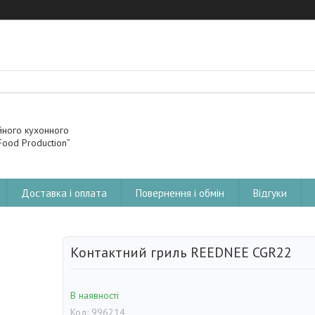
йного кухонного
ood Production”
Доставка і оплата
Повернення і обмін
Відгуки
Контактний гриль REEDNEE CGR22
В наявності
Код:
996214