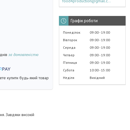
food4production@gmail.com
Графік роботи
Понеділок
09:00
19:00
Вівторок
09:00
19:00
Середа
09:00
19:00
 днів
за домовленістю
Четвер
09:00
19:00
Пʼятниця
09:00
19:00
Субота
10:00
15:00
жете купити будь-який товар
Неділя
Вихідний
я. Завдяки високій