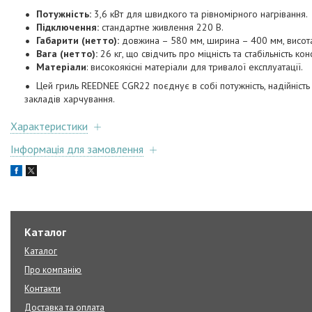
Потужність:
3,6 кВт для швидкого та рівномірного нагрівання.
Підключення:
стандартне живлення 220 В.
Габарити (нетто):
довжина – 580 мм, ширина – 400 мм, висот
Вага (нетто):
26 кг, що свідчить про міцність та стабільність конс
Матеріали
: високоякісні матеріали для тривалої експлуатації.
Цей гриль REEDNEE CGR22 поєднує в собі потужність, надійніст
закладів харчування.
Характеристики
Інформація для замовлення
Каталог
Каталог
Про компанію
Контакти
Доставка та оплата