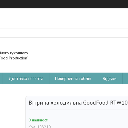
йного кухонного
ood Production”
Доставка і оплата
Повернення і обмін
Відгуки
Вітрина холодильна GoodFood RTW10
В наявності
Код:
108210