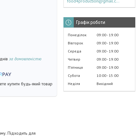
food4production@gmail.com
Графік роботи
Понеділок
09:00
19:00
Вівторок
09:00
19:00
Середа
09:00
19:00
 днів
за домовленістю
Четвер
09:00
19:00
Пʼятниця
09:00
19:00
Субота
10:00
15:00
жете купити будь-який товар
Неділя
Вихідний
му. Підходить для