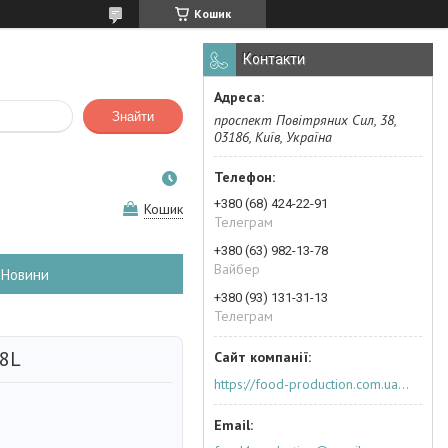
Кошик
Контакти
Знайти
проспект Повітряних Сил, 38,
03186, Київ, Україна
+380 (68) 424-22-91
Кошик
Телеграм
+380 (63) 982-13-78
Вайбер
Новини
+380 (93) 131-31-13
Телеграм
8L
https://food-production.com.ua/ua/