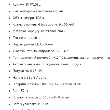
Артикул: RTW108L
Тип: холодильна настільна вітрина
Об’єм камери: 108 л
Кількість полиць: 4 (поворотні, Ø 355 мм)
Матеріал корпусу: неіржавна сталь
Тип скла: подвійне
Підсвічування: LED, з боків
Діапазон термоконтролера: +2...+6 °C
Температурний режим: 0...+12 °C (залежить від температури 
Автоматичне розморожування: кожні 6 годин
Потужність: 0,23 кВт
Напруга: 220 В / 50 Гц
Габаритні розміри (Д×Ш×В): 470×470×870 мм
Вага: 52 кг
Розміри в упаковці: 530×560×938 мм
Вага з упаковкою: 54 кг