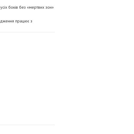
сіх боків без «мертвих зон»
одження працює з