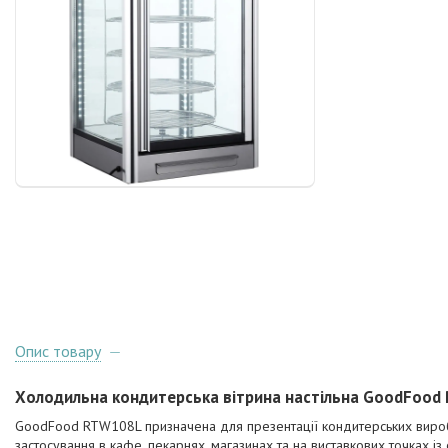
Опис товару
Холодильна кондитерська вітрина настільна GoodFood
GoodFood RTW108L призначена для презентації кондитерських вироб
застосування в кафе, пекарнях, магазинах та на виставкових точках 