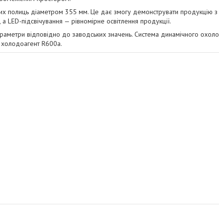
х полиць діаметром 355 мм. Це дає змогу демонструвати продукцію з у
 а LED-підсвічування — рівномірне освітлення продукції.
раметри відповідно до заводських значень. Система динамічного охол
 холодоагент R600a.