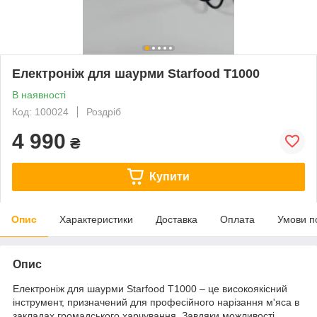
Електроніж для шаурми Starfood T1000
В наявності
Код: 100024
Роздріб
4 990
₴
Купити
Опис
Характеристики
Доставка
Оплата
Умови п
Опис
Електроніж для шаурми Starfood T1000 – це високоякісний
інструмент, призначений для професійного нарізання м'яса в
закладах громадського харчування. Завдяки можливості