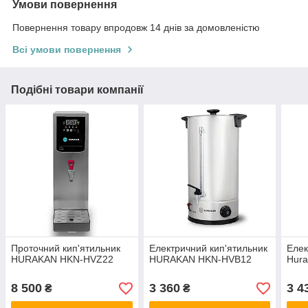
Умови повернення
Повернення товару впродовж 14 днів за домовленістю
Всі умови повернення
Подібні товари компанії
Проточний кип'ятильник
Електричний кип'ятильник
Елек
HURAKAN HKN-HVZ22
HURAKAN HKN-HVB12
Hur
8 500
3 360
3 4
₴
₴