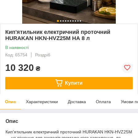
Кип'ятильник електричний проточний
HURAKAN HKN-HVZ25M НА 8 л
В наявності
Код: 65754
Роздріб
10 320
₴
Купити
Опис
Характеристики
Доставка
Оплата
Умови п
Опис
Кип'ятильник електричний проточний HURAKAN HKN-HVZ25M
— це рішення для закладів громадського харчування, де