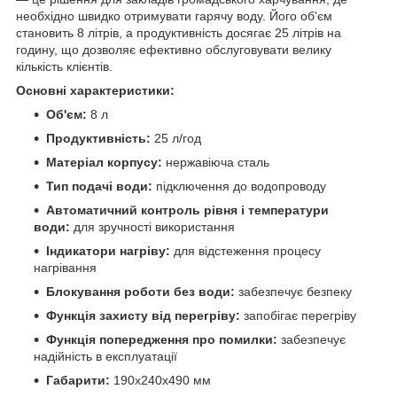
необхідно швидко отримувати гарячу воду. Його об'єм
становить 8 літрів, а продуктивність досягає 25 літрів на
годину, що дозволяє ефективно обслуговувати велику
кількість клієнтів.
Основні характеристики:
Об'єм:
8 л
Продуктивність:
25 л/год
Матеріал корпусу:
нержавіюча сталь
Тип подачі води:
підключення до водопроводу
Автоматичний контроль рівня і температури
води:
для зручності використання
Індикатори нагріву:
для відстеження процесу
нагрівання
Блокування роботи без води:
забезпечує безпеку
Функція захисту від перегріву:
запобігає перегріву
Функція попередження про помилки:
забезпечує
надійність в експлуатації
Габарити:
190x240x490 мм