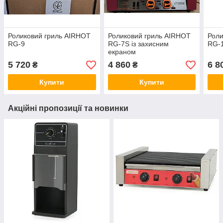
Роликовий гриль AIRHOT
Роликовий гриль AIRHOT
Роли
RG-9
RG-7S із захисним
RG-
екраном
5 720
4 860
6 8
₴
₴
Купити
Купити
Акційні пропозиції та новинки