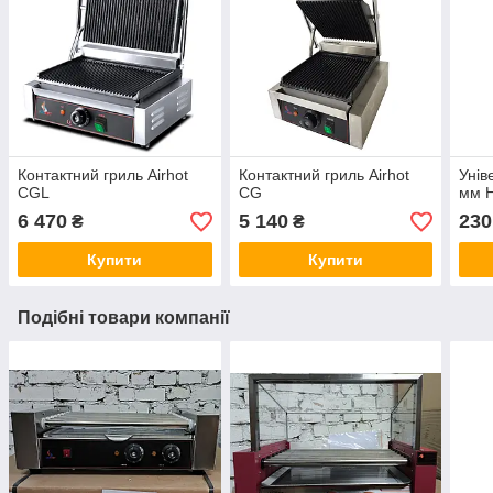
Контактний гриль Airhot
Контактний гриль Airhot
Унів
CGL
CG
мм H
6 470
5 140
230
₴
₴
Купити
Купити
Подібні товари компанії