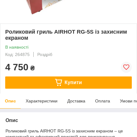
Роликовий гриль AIRHOT RG-5S із захисним
екраном
В наявності
Код: 264875
Роздріб
4 750
₴
Купити
Опис
Характеристики
Доставка
Оплата
Умови п
Опис
Роликовий гриль AIRHOT RG-5S із захисним екраном – це
компактний та ефективний пристрій для приготування