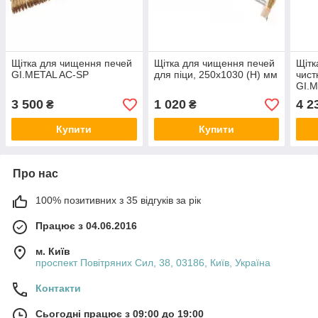
Щітка для чищення печей
Щітка для чищення печей
Щітк
GI.METAL AC-SP
для піци, 250x1030 (H) мм
чист
GI.M
3 500
1 020
4 2
₴
₴
Купити
Купити
Про нас
100% позитивних з 35 відгуків за рік
Працює з 04.06.2016
м. Київ
проспект Повітряних Сил, 38, 03186, Київ, Україна
Контакти
Сьогодні працює з 09:00 до 19:00