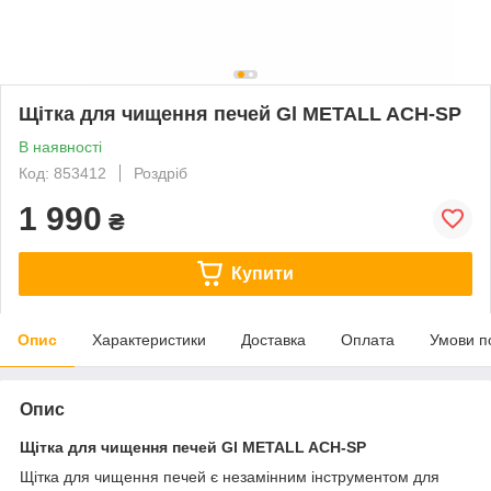
Щітка для чищення печей Gl METALL ACH-SP
В наявності
Код: 853412
Роздріб
1 990
₴
Купити
Опис
Характеристики
Доставка
Оплата
Умови п
Опис
Щітка для чищення печей Gl METALL ACH-SP
Щітка для чищення печей є незамінним інструментом для