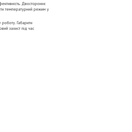
фективність. Двостороннє
вати температурний режим у
 роботу. Габарити
вий захист під час