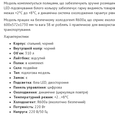
Модель комплектується полицями, що забезпечують зручне розміщенн
LED-підсвічування білого кольору забезпечує гарну видимість товар
межах +2°C до +8°C, а динамічна система охолодження гарантує рівн
Модель працює на безпечному холодогенті R600a, що сприяє екологічн
600x572x1730 мм та вага 58 кг роблять її практичною для використа
транспортування.
Характеристики:
Корпус:
стальний, чорний
Внутрішній колір:
чорний
Об'єм:
310 л
Лайтбокс:
відсутній
Полки:
в комплекті
Скло:
подвійне
Тип:
підлогова модель
Замок:
є
Подсветка:
біла LED, двостороння
Панель управління:
цифрова
Охолодження:
динамічне (циркуляція повітря)
Температурний режим:
+2...+8°C
Холодоагент:
R600a (екологічно безпечний)
Потужність:
220 Вт
Напруга:
220 В/50 Гц