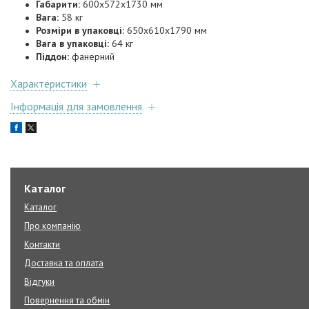
Габарити:
600x572x1730 мм
Вага:
58 кг
Розміри в упаковці:
650х610х1790 мм
Вага в упаковці:
64 кг
Піддон:
фанерний
Характеристики
Інформація для замовлення
Каталог
Каталог
Про компанію
Контакти
Доставка та оплата
Відгуки
Повернення та обмін