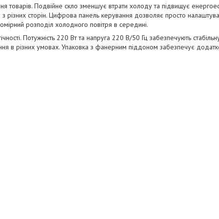
я товарів. Подвійне скло зменшує втрати холоду та підвищує енергое
ів з різних сторін. Цифрова панель керування дозволяє просто налашту
омірний розподіл холодного повітря в середині.
ості. Потужність 220 Вт та напруга 220 В/50 Гц забезпечують стабільну
ння в різних умовах. Упаковка з фанерним піддоном забезпечує додатко