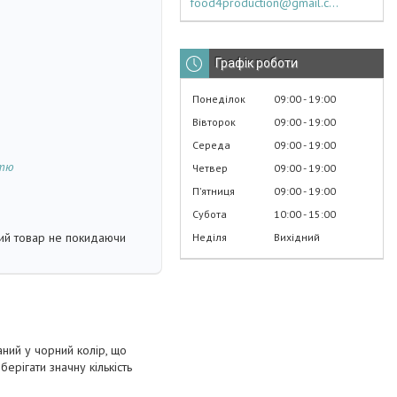
food4production@gmail.com
Графік роботи
Понеділок
09:00
19:00
Вівторок
09:00
19:00
Середа
09:00
19:00
стю
Четвер
09:00
19:00
Пʼятниця
09:00
19:00
Субота
10:00
15:00
кий товар не покидаючи
Неділя
Вихідний
ний у чорний колір, що
ерігати значну кількість