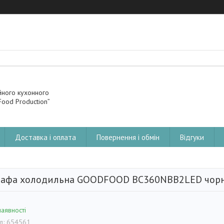
йного кухонного
ood Production”
Доставка і оплата
Повернення і обмін
Відгуки
афа холодильна GOODFOOD BC360NBB2LED чор
наявності
д:
654561