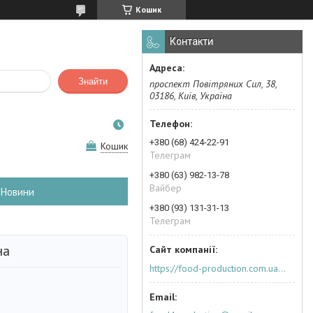
Кошик
Контакти
Знайти
проспект Повітряних Сил, 38,
03186, Київ, Україна
+380 (68) 424-22-91
Кошик
Телеграм
+380 (63) 982-13-78
Вайбер
Новини
+380 (93) 131-31-13
Телеграм
на
https://food-production.com.ua/ua/