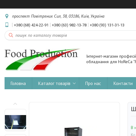
проспект Повітряних Сил, 38, 03186, Київ, Україна
+380 (68) 424-22-91
+380 (63) 982-13-78
+380 (93) 131-31-13
Інтернет-магазин професі
обладнання для HoReCa “F
Головна
Каталог товарів
Про нас
Контакти
Ш
В 
Ко