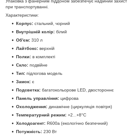
Упаковка з фанерним піддоном забезпечує надійний захист
при транспортуванні.
Характеристики:
Корпус:
стальний, чорний
Внутрішній колір:
білий
Об'єм:
310 л
Лайтбокс:
верхній
Полки:
в комплекті
Скло:
подвійне
Тип:
підлогова модель
Замок:
є
Подсветка:
багатокольорове LED, двостороннє
Панель управління:
цифрова
Охолодження:
динамічне (циркуляція повітря)
Температурний режим:
+2...+8°C
Холодоагент:
R600a (екологічно безпечний)
Потужність:
230 Вт