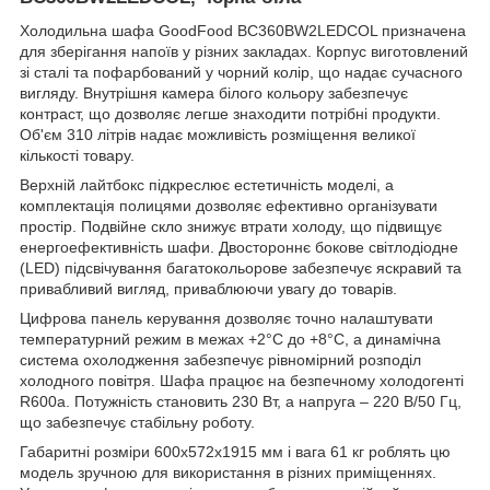
Холодильна шафа GoodFood BC360BW2LEDCOL призначена
для зберігання напоїв у різних закладах. Корпус виготовлений
зі сталі та пофарбований у чорний колір, що надає сучасного
вигляду. Внутрішня камера білого кольору забезпечує
контраст, що дозволяє легше знаходити потрібні продукти.
Об'єм 310 літрів надає можливість розміщення великої
кількості товару.
Верхній лайтбокс підкреслює естетичність моделі, а
комплектація полицями дозволяє ефективно організувати
простір. Подвійне скло знижує втрати холоду, що підвищує
енергоефективність шафи. Двостороннє бокове світлодіодне
(LED) підсвічування багатокольорове забезпечує яскравий та
привабливий вигляд, приваблюючи увагу до товарів.
Цифрова панель керування дозволяє точно налаштувати
температурний режим в межах +2°C до +8°C, а динамічна
система охолодження забезпечує рівномірний розподіл
холодного повітря. Шафа працює на безпечному холодогенті
R600a. Потужність становить 230 Вт, а напруга – 220 В/50 Гц,
що забезпечує стабільну роботу.
Габаритні розміри 600x572x1915 мм і вага 61 кг роблять цю
модель зручною для використання в різних приміщеннях.