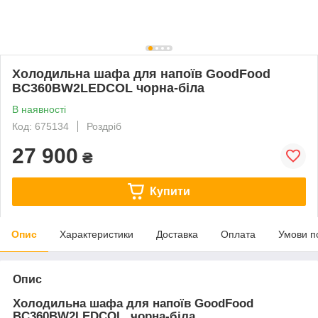
Холодильна шафа для напоїв GoodFood
BC360BW2LEDCOL чорна-біла
В наявності
Код: 675134
Роздріб
27 900
₴
Купити
Опис
Характеристики
Доставка
Оплата
Умови п
Опис
Холодильна шафа для напоїв GoodFood
BC360BW2LEDCOL, чорна-біла