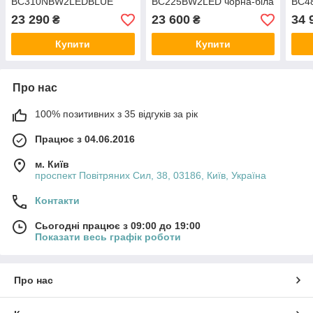
BC310NBW2LEDBLUE
BC225BW2LED чорна-біла
BC4
чорна-біла
біла
23 290
23 600
34 
₴
₴
Купити
Купити
Про нас
100% позитивних з 35 відгуків за рік
Працює з 04.06.2016
м. Київ
проспект Повітряних Сил, 38, 03186, Київ, Україна
Контакти
Сьогодні працює з 09:00 до 19:00
Показати весь графік роботи
Про нас