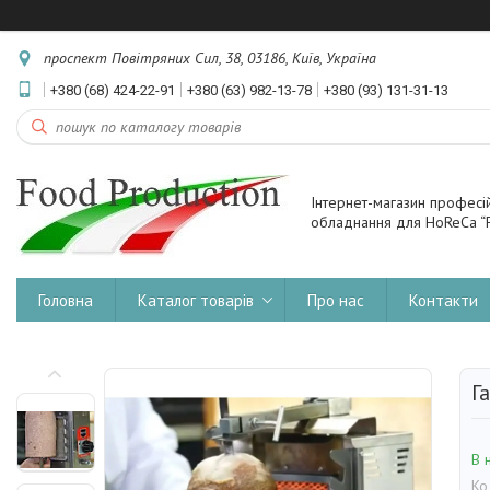
проспект Повітряних Сил, 38, 03186, Київ, Україна
+380 (68) 424-22-91
+380 (63) 982-13-78
+380 (93) 131-31-13
Інтернет-магазин професі
обладнання для HoReCa “F
Головна
Каталог товарів
Про нас
Контакти
Г
В 
Ко