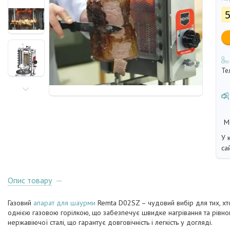
5
Те
У 
са
Опис товару
Газовий
апарат для шаурми
Remta D02SZ – чудовий вибір для тих, хт
однією газовою горілкою, що забезпечує швидке нагрівання та рівно
нержавіючої сталі, що гарантує довговічність і легкість у догляді.