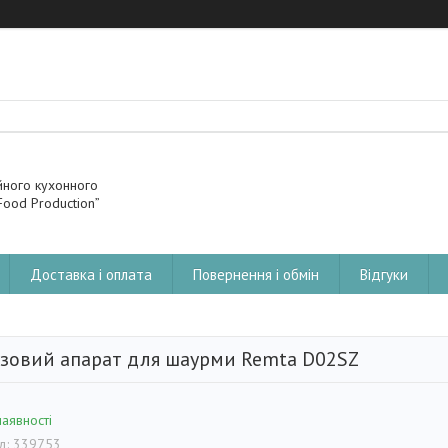
йного кухонного
ood Production”
Доставка і оплата
Повернення і обмін
Відгуки
азовий апарат для шаурми Remta D02SZ
наявності
д:
339753