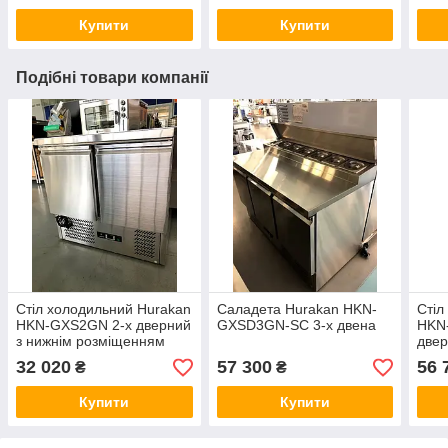
Купити
Купити
Подібні товари компанії
Стіл холодильний Hurakan
Саладета Hurakan HKN-
Стіл
HKN-GXS2GN 2-х дверний
GXSD3GN-SC 3-х двена
HKN
з нижнім розміщенням
двер
агрегату
32 020
57 300
56 
₴
₴
Купити
Купити