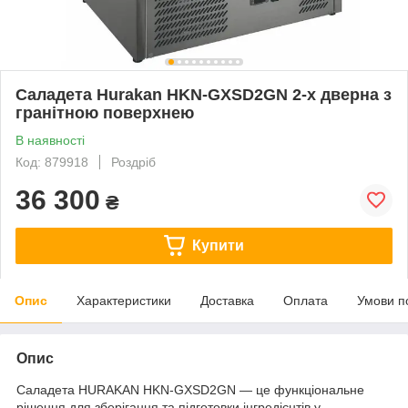
Саладета Hurakan HKN-GXSD2GN 2-х дверна з
гранітною поверхнею
В наявності
Код: 879918
Роздріб
36 300
₴
Купити
Опис
Характеристики
Доставка
Оплата
Умови п
Опис
Саладета HURAKAN HKN-GXSD2GN — це функціональне
рішення для зберігання та підготовки інгредієнтів у