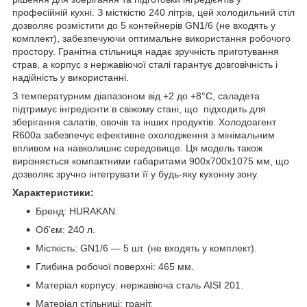
професійній кухні. З місткістю 240 літрів, цей холодильний стіл
дозволяє розмістити до 5 контейнерів GN1/6 (не входять у
комплект), забезпечуючи оптимальне використання робочого
простору. Гранітна стільниця надає зручність приготування
страв, а корпус з нержавіючої сталі гарантує довговічність і
надійність у використанні.
З температурним діапазоном від +2 до +8°C, саладета
підтримує інгредієнти в свіжому стані, що підходить для
зберігання салатів, овочів та інших продуктів. Холодоагент
R600а забезпечує ефективне охолодження з мінімальним
впливом на навколишнє середовище. Ця модель також
вирізняється компактними габаритами 900x700x1075 мм, що
дозволяє зручно інтегрувати її у будь-яку кухонну зону.
Характеристики:
Бренд: HURAKAN.
Об'єм: 240 л.
Місткість: GN1/6 — 5 шт. (не входять у комплект).
Глибина робочої поверхні: 465 мм.
Матеріал корпусу: нержавіюча сталь AISI 201.
Матеріал стільниці: граніт.