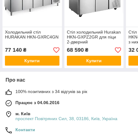
Холодильний стіл
Стіл холодильний Hurakan
Стіл
HURAKAN HKN-GXRC4GN
HKN-GXPZ2GR для піци
HKN
2-дверний
з ни
агре
77 140
68 590
32 
₴
₴
Купити
Купити
Про нас
100% позитивних з 34 відгуків за рік
Працює з 04.06.2016
м. Київ
проспект Повітряних Сил, 38, 03186, Київ, Україна
Контакти