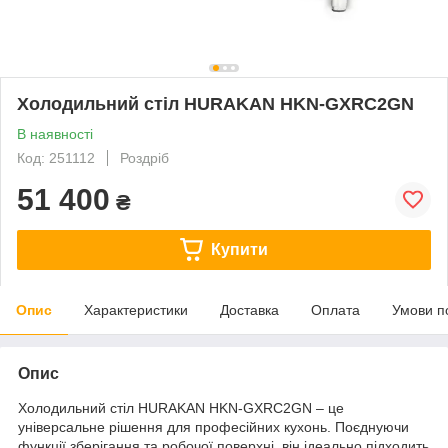
Холодильний стіл HURAKAN HKN-GXRC2GN
В наявності
Код: 251112
Роздріб
51 400
₴
Купити
Опис
Характеристики
Доставка
Оплата
Умови п
Опис
Холодильний стіл HURAKAN HKN-GXRC2GN – це
універсальне рішення для професійних кухонь. Поєднуючи
функції зберігання та робочої поверхні, він ідеально підходить