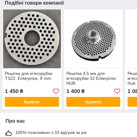
Подібні товари компанії
Решітка для м'ясорубки
Решітка 4,5 мм для
Реші
TS22, Enterprise, 8 mm.
м'ясорубки 32 Enterprise
м'яс
HUB
Hub
1 450
1 400
1 0
₴
₴
Купити
Купити
Про нас
100% позитивних з 33 відгуків за рік