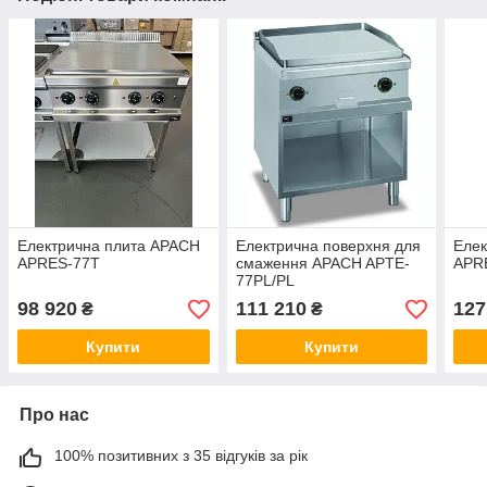
Електрична плита APACH
Електрична поверхня для
Елек
APRES-77T
смаження APACH APTE-
APR
77PL/PL
98 920
111 210
127
₴
₴
Купити
Купити
Про нас
100% позитивних з 35 відгуків за рік