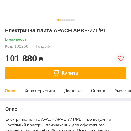
Електрична плита APACH APRE-77T/PL
В наявності
Код: 102258
Роздріб
101 880
₴
Купити
Опис
Характеристики
Доставка
Оплата
Умови п
Опис
Електрична плита APACH APRE-77T/PL — це потужний
настільний пристрій, призначений для ефективного
використання в професійних кухнях. Плита оснащена