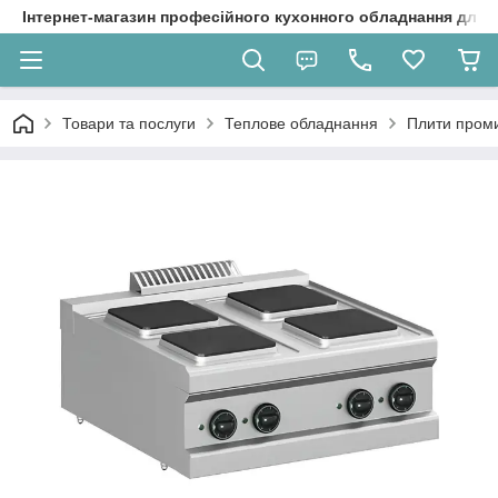
Інтернет-магазин професійного кухонного обладнання для 
Товари та послуги
Теплове обладнання
Плити проми