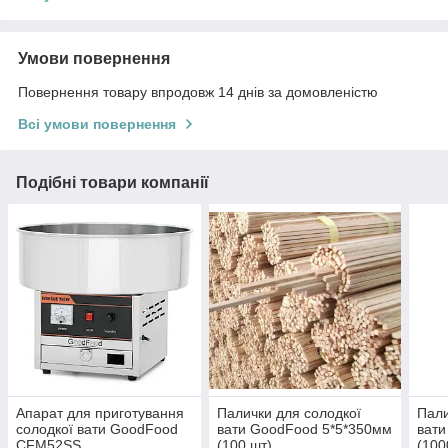
Умови повернення
Повернення товару впродовж 14 днів за домовленістю
Всі умови повернення
Подібні товари компанії
Апарат для приготування
Палички для солодкої
Пали
солодкої вати GoodFood
вати GoodFood 5*5*350мм
вати
CFM52SS
(100 шт)
(100