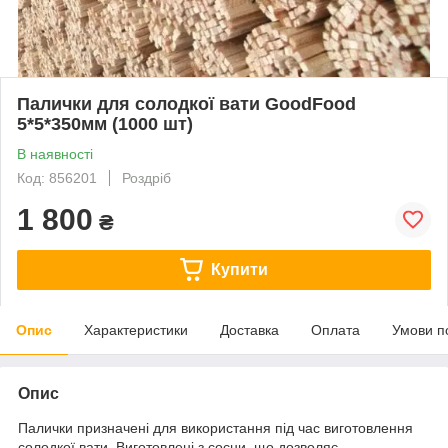
Палички для солодкої вати GoodFood
5*5*350мм (1000 шт)
В наявності
Код: 856201
Роздріб
1 800
₴
Купити
Опис
Характеристики
Доставка
Оплата
Умови п
Опис
Палички призначені для використання під час виготовлення
солодкої вати. Виготовлені з сосни, що дозволяє