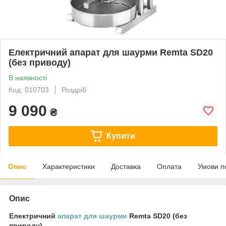
Електричний апарат для шаурми Remta SD20
(без приводу)
В наявності
Код: 010703
Роздріб
9 090
₴
Купити
Опис
Характеристики
Доставка
Оплата
Умови п
Опис
Електричний
апарат для шаурми
Remta SD20 (без
приводу)