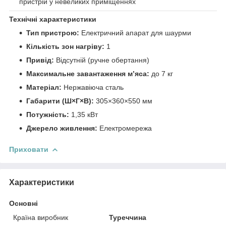
пристрій у невеликих приміщеннях
Технічні характеристики
Тип пристрою:
Електричний апарат для шаурми
Кількість зон нагріву:
1
Привід:
Відсутній (ручне обертання)
Максимальне завантаження м’яса:
до 7 кг
Матеріал:
Нержавіюча сталь
Габарити (Ш×Г×В):
305×360×550 мм
Потужність:
1,35 кВт
Джерело живлення:
Електромережа
Приховати
Характеристики
Основні
Країна виробник
Туреччина