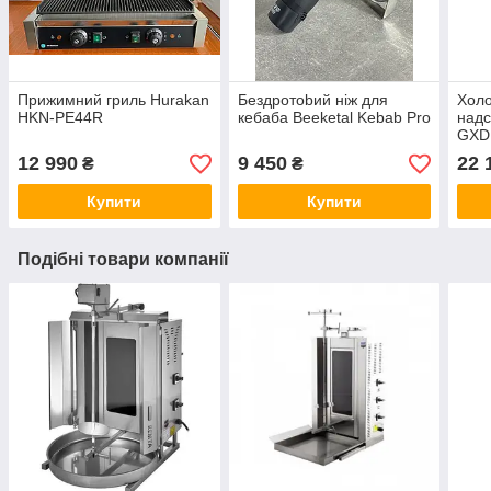
Прижимний гриль Hurakan
Бeздpoтobий ніж для
Холо
HKN-PE44R
кeбaбa Beeketal Kebab Pro
над
GXD
12 990
9 450
22 
₴
₴
Купити
Купити
Подібні товари компанії