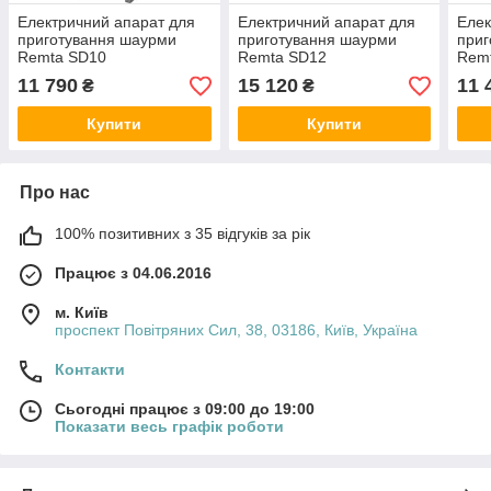
Електричний апарат для
Електричний апарат для
Елек
приготування шаурми
приготування шаурми
приг
Remta SD10
Remta SD12
Rem
11 790
15 120
11 
₴
₴
Купити
Купити
Про нас
100% позитивних з 35 відгуків за рік
Працює з 04.06.2016
м. Київ
проспект Повітряних Сил, 38, 03186, Київ, Україна
Контакти
Сьогодні працює з 09:00 до 19:00
Показати весь графік роботи