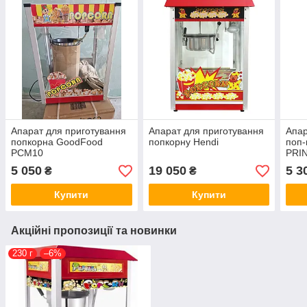
Апарат для приготування
Апарат для приготування
Апар
попкорна GoodFood
попкорну Hendi
поп-
PCM10
PRI
5 050
19 050
5 3
₴
₴
Купити
Купити
Акційні пропозиції та новинки
230 г
–6%