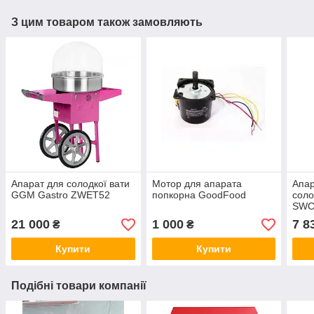
З цим товаром також замовляють
Апарат для солодкої вати
Мотор для апарата
Апар
GGM Gastro ZWET52
попкорна GoodFood
соло
SWC
21 000
1 000
7 8
₴
₴
Купити
Купити
Подібні товари компанії