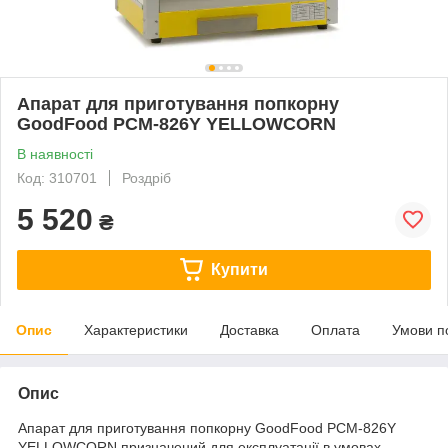
Апарат для приготування попкорну
GoodFood PCM-826Y YELLOWCORN
В наявності
Код: 310701
Роздріб
5 520
₴
Купити
Опис
Характеристики
Доставка
Оплата
Умови п
Опис
Апарат для приготування попкорну GoodFood PCM-826Y
YELLOWCORN призначений для експлуатації в умовах