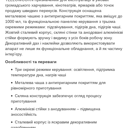
громадського харчування, кінотеатрів, ярмарків або точок
продажу швидких перекусів. Конструкція оснащена
металевою чашею з антипригарним покриттям, яка вміщує до
1000 мл, та функціональною панеллю керування з трьома
окремими режимами: підсвічування, підігрів дна, підігрів чаші.
Жовтий сталевий корпус, скляні стінки та анодовані алюмінієві
стійки формують зручну і видиму з усіх боків робочу зону.
Декоративний дах і наклейки дозволяють використовувати
апарат не лише як функціональне обладнання, а й як частину
інтер'єру.
Особливості та переваги
Три окремі режими керування: освітлення, підтримка
температури дна, нагрів чаші
Металева чаша з антипригарним покриттям для
рівномірного приготування
Скляна конструкція забезпечує огляд процесу
приготування
Алюмінієві стійки з анодуванням – підвищена
зносостійкість
Сталевий корпус із яскравим декоративним
оздобленням