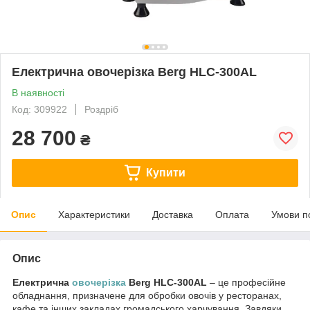
Електрична овочерізка Berg HLC-300AL
В наявності
Код: 309922
Роздріб
28 700
₴
Купити
Опис
Характеристики
Доставка
Оплата
Умови п
Опис
Електрична
овочерізка
Berg HLC-300AL
– це професійне
обладнання, призначене для обробки овочів у ресторанах,
кафе та інших закладах громадського харчування. Завдяки