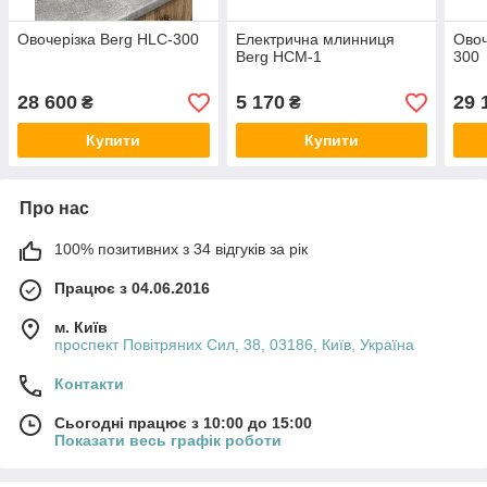
Овочерізка Berg HLC-300
Електрична млинниця
Овоч
Berg HCM-1
300
28 600
5 170
29 
₴
₴
Купити
Купити
Про нас
100% позитивних з 34 відгуків за рік
Працює з 04.06.2016
м. Київ
проспект Повітряних Сил, 38, 03186, Київ, Україна
Контакти
Сьогодні працює з 10:00 до 15:00
Показати весь графік роботи