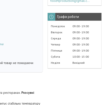
food4production@gmail.com
Графік роботи
Понеділок
09:00
19:00
Вівторок
09:00
19:00
Середа
09:00
19:00
стю
Четвер
09:00
19:00
Пʼятниця
09:00
19:00
Субота
10:00
15:00
кий товар не покидаючи
Неділя
Вихідний
та ресторанах.
Розсувні
антує стабільну температуру