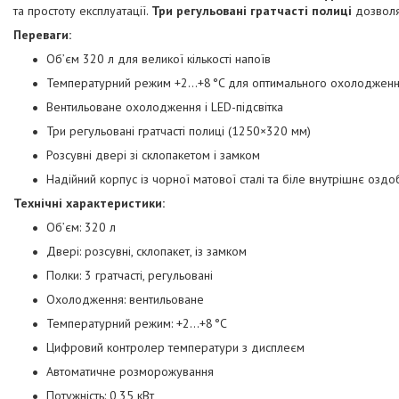
та простоту експлуатації.
Три регульовані гратчасті полиці
дозволяю
Переваги:
Об’єм 320 л для великої кількості напоїв
Температурний режим +2…+8 °C для оптимального охолоджен
Вентильоване охолодження і LED-підсвітка
Три регульовані гратчасті полиці (1250×320 мм)
Розсувні двері зі склопакетом і замком
Надійний корпус із чорної матової сталі та біле внутрішнє озд
Технічні характеристики:
Об’єм: 320 л
Двері: розсувні, склопакет, із замком
Полки: 3 гратчасті, регульовані
Охолодження: вентильоване
Температурний режим: +2…+8 °C
Цифровий контролер температури з дисплеєм
Автоматичне розморожування
Потужність: 0,35 кВт