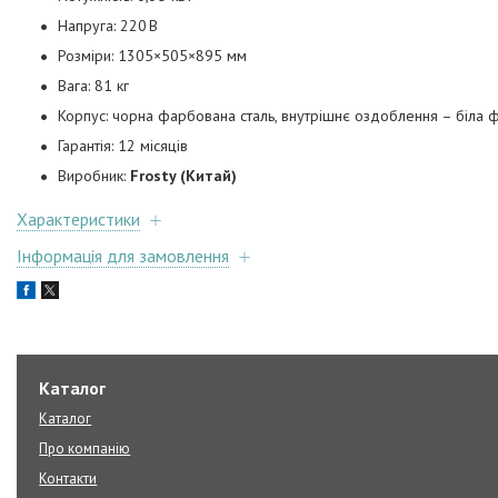
Напруга: 220 В
Розміри: 1305×505×895 мм
Вага: 81 кг
Корпус: чорна фарбована сталь, внутрішнє оздоблення – біла ф
Гарантія: 12 місяців
Виробник:
Frosty (Китай)
Характеристики
Інформація для замовлення
Каталог
Каталог
Про компанію
Контакти