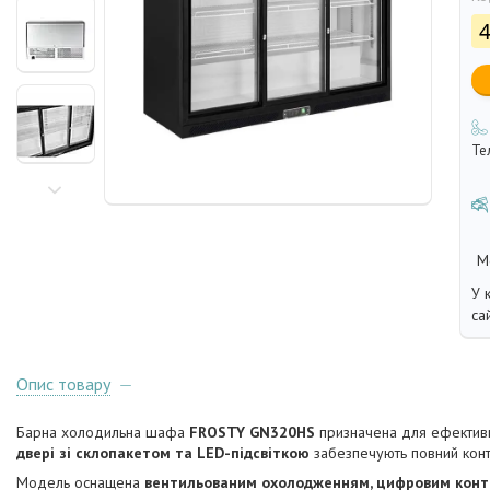
4
Те
У 
са
Опис товару
Барна холодильна шафа
FROSTY GN320HS
призначена для ефективно
двері зі склопакетом та LED-підсвіткою
забезпечують повний конт
Модель оснащена
вентильованим охолодженням, цифровим кон