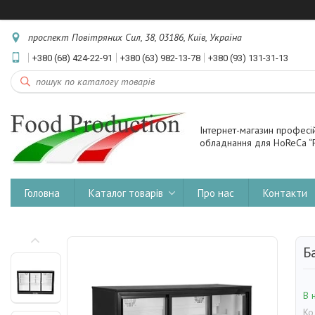
проспект Повітряних Сил, 38, 03186, Київ, Україна
+380 (68) 424-22-91
+380 (63) 982-13-78
+380 (93) 131-31-13
Інтернет-магазин професі
обладнання для HoReCa “F
Головна
Каталог товарів
Про нас
Контакти
Б
В 
Ко