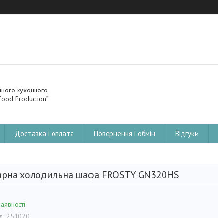
йного кухонного
ood Production”
Доставка і оплата
Повернення і обмін
Відгуки
арна холодильна шафа FROSTY GN320HS
наявності
д:
251020