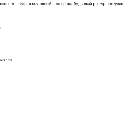
ть організувати внутрішній простір під будь-який розмір продукції.
ня
облення