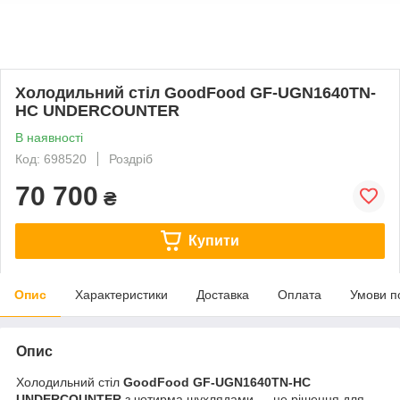
Холодильний стіл GoodFood GF-UGN1640TN-
HC UNDERCOUNTER
В наявності
Код: 698520
Роздріб
70 700
₴
Купити
Опис
Характеристики
Доставка
Оплата
Умови п
Опис
Холодильний стіл
GoodFood
GF-UGN1640TN-HC
UNDERCOUNTER
з чотирма шухлядами — це рішення для