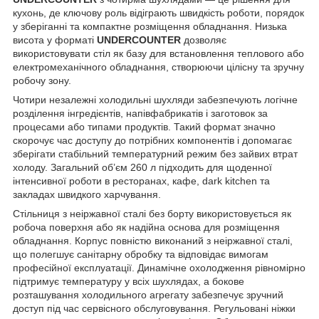
кухонь, де ключову роль відіграють швидкість роботи, порядок
у зберіганні та компактне розміщення обладнання. Низька
висота у форматі
UNDERCOUNTER
дозволяє
використовувати стіл як базу для встановлення теплового або
електромеханічного обладнання, створюючи цілісну та зручну
робочу зону.
Чотири незалежні холодильні шухляди забезпечують логічне
розділення інгредієнтів, напівфабрикатів і заготовок за
процесами або типами продуктів. Такий формат значно
скорочує час доступу до потрібних компонентів і допомагає
зберігати стабільний температурний режим без зайвих втрат
холоду. Загальний об’єм 260 л підходить для щоденної
інтенсивної роботи в ресторанах, кафе, dark kitchen та
закладах швидкого харчування.
Стільниця з неіржавної сталі без борту використовується як
робоча поверхня або як надійна основа для розміщення
обладнання. Корпус повністю виконаний з неіржавної сталі,
що полегшує санітарну обробку та відповідає вимогам
професійної експлуатації. Динамічне охолодження рівномірно
підтримує температуру у всіх шухлядах, а бокове
розташування холодильного агрегату забезпечує зручний
доступ під час сервісного обслуговування. Регульовані ніжки